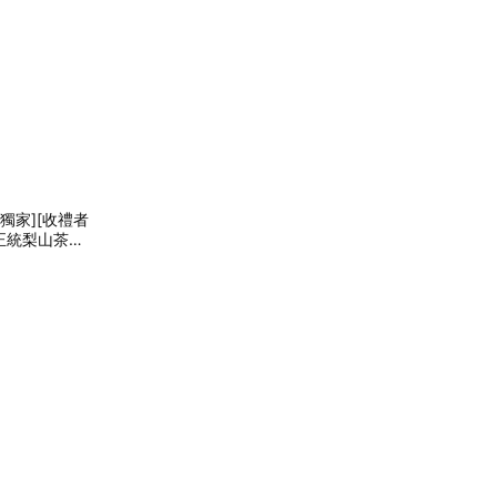
獨家][收禮者
 正統梨山茶83
具組｜隨時享