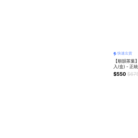
快速出貨
【順韻茶葉】
入/盒) -
好茶
$550
$67