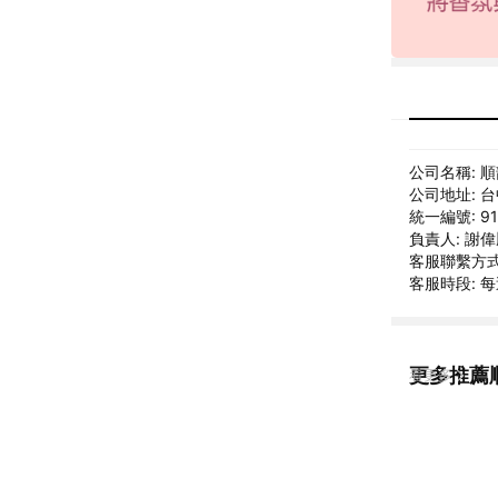
公司名稱: 
公司地址: 
統一編號: 91
負責人: 謝
客服聯繫方式: 
客服時段: 每
更多推薦
看更多