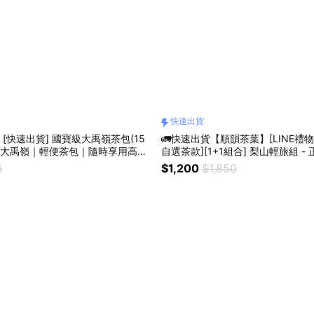
快速出貨
[快速出貨] 國寶級大禹嶺茶包(15
🚛快速出貨【順韻茶葉】[LINE禮物
 正統大禹嶺｜輕便茶包｜隨時享用高山
自選茶款][1+1組合] 梨山輕旅組 -
K｜梨山新佳陽｜陶瓷簡約便攜茶
5
$1,200
$1,850
用高山好茶｜自家茶園產製銷