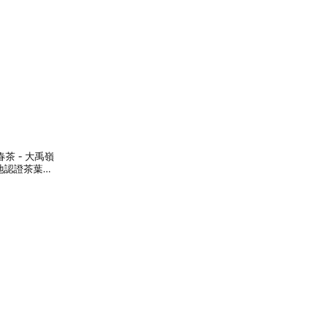
茶 - 大禹嶺
地認證茶葉｜