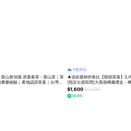
宅配商品
原葉春茶 - 梨山茶｜茶
🎩送給最帥的爸比【順韻茶葉】[LI
過農藥檢驗｜產地認證茶葉｜台灣高
[指定出貨區間]大禹嶺稀藏禮盒 - 
烏龍｜高級茶葉
0K｜國寶大禹嶺｜茶葉禮盒｜送禮
$1,600
$2,000
品｜節慶贈禮｜環境友善茶葉｜自
10.0%