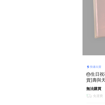
快速出貨
🎂生日祝
貨]壽與
葉｜正統
無法購買
免運費