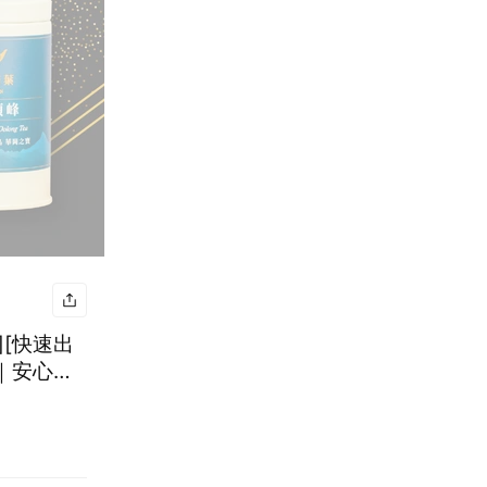
][快速出
｜安心茶