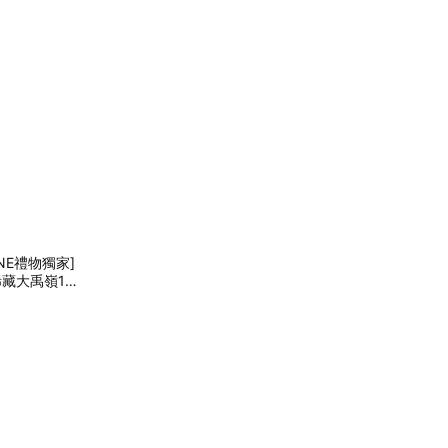
NE禮物獨家]
稀藏大禹嶺10
首選｜商務禮
家茶園產製銷