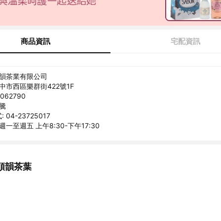
商品資訊
宅配資訊
順韻茶業有限公司
台中市西區樂群街422號1F
062790
偉騰
04-23725017
週一至週五 上午8:30-下午17:30
順韻茶葉