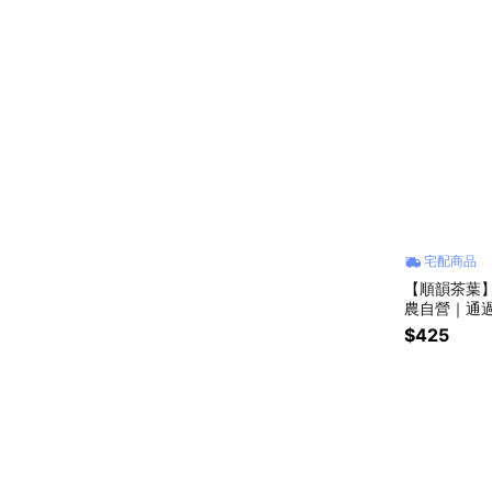
宅配商品
【順韻茶葉】梨山新佳陽 
農自營｜通
山茶｜青心
$425