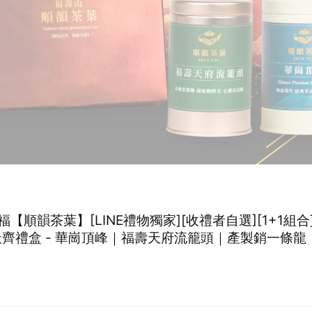
福【順韻茶葉】[LINE禮物獨家][收禮者自選][1+1組合
天齊禮盒 - 華崗頂峰｜福壽天府流籠頭｜產製銷一條龍
台灣高冷茶