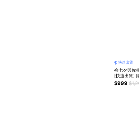
快速出貨
🎋七夕與你
[快速出貨] 
包｜順韻雙
$999
$1,
務禮品｜節