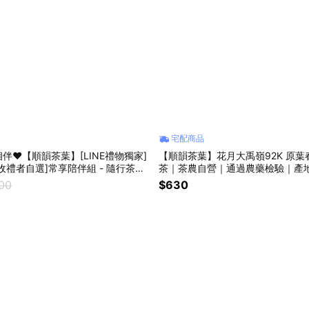
宅配商品
相伴❤【順韻茶葉】[LINE禮物獨家]
【順韻茶葉】花月大禹嶺92K 原葉春
[收禮者自選]常享陪伴組 - 隨行茶葉
茶｜茶農自營｜通過農藥檢驗｜產
層泡茶杯｜茶葉套組｜送禮首選｜商
台灣高山茶｜青心烏龍｜高級茶葉
200
$630
慶贈禮｜環境友善茶葉｜自家茶園