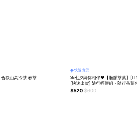
快速出貨
合歡山高冷茶 春茶
🎋七夕與你相伴❤【順韻茶葉】[LI
[快速出貨] 隨行輕便組 - 隨行茶
｜送禮首選｜商務禮品｜節慶贈禮
$520
$600
葉｜自家茶園