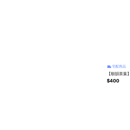
宅配商品
【順韻茶葉】
$400