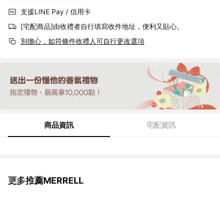
支援LINE Pay / 信用卡
[宅配商品]由收禮者自行填寫收件地址，便利又貼心。
別擔心，如符條件收禮人可自行更改選項
商品資訊
宅配資訊
更多推薦MERRELL
看更多