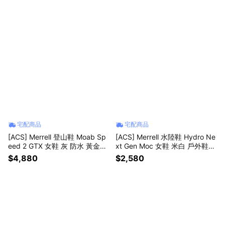
宅配商品
宅配商品
[ACS] Merrell 登山鞋 Moab Sp
[ACS] Merrell 水陸鞋 Hydro Ne
eed 2 GTX 女鞋 灰 防水 黃金大
xt Gen Moc 女鞋 米白 戶外鞋
底 抓地 戶外 ML00005349
溯溪鞋 ML00005371
$4,880
$2,580