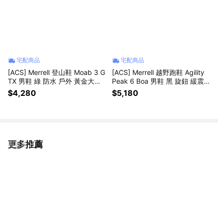
宅配商品
宅配商品
[ACS] Merrell 登山鞋 Moab 3 G
[ACS] Merrell 越野跑鞋 Agility
TX 男鞋 綠 防水 戶外 黃金大底
Peak 6 Boa 男鞋 黑 旋鈕 緩震
ML00005397
戶外 ML00005568
$4,280
$5,180
更多推薦
看更多