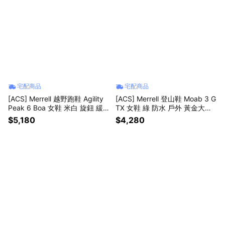
宅配商品
宅配商品
[ACS] Merrell 越野跑鞋 Agility
[ACS] Merrell 登山鞋 Moab 3 G
Peak 6 Boa 女鞋 米白 旋鈕 緩
TX 女鞋 綠 防水 戶外 黃金大底
震 運動鞋 ML00005136
ML00005400
$5,180
$4,280