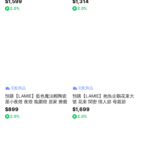
$1,599
$1,314
人節
2.0%
2.0%
宅配商品
宅配商品
預購【LAMIE】藍色魔法帽陶瓷
預購【LAMIE】抱魚企鵝花束大
屋小夜燈 夜燈 氛圍燈 居家 療癒
號 花束 閨密 情人節 母親節
$899
$1,699
2.0%
2.0%