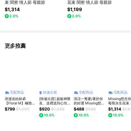
束 閨密 情人節 母親節
花束 閨密 情人節 母親節
$1,314
$1,199
2.0%
2.0%
更多推薦
看更多
宅配商品
快速出貨
宅配商品
宅配商品
浪漫送給妳🥀
[快速出貨] 超級神隊
清涼一整夏/暑於你
Missing想念
【Floral M】極致浪
友、送禮送到心坎裡
的好運 Missing想念
莓熊永生花束
漫香水玫瑰花束 獅
【920 永恆芬芳】
你｜(迷你口袋花束)
爆擊告白，送
$799
$1,099
$920
$1,088
$488
$588
$1,314
$1,6
子座生日快樂 情人
Missing想念你｜美
碎冰藍玫瑰圓：360
的另一半 (預購
10.0%
10.0%
10.0%
節花束
樂蒂波波球花束(預
度零死角的愛，讓浪
購)：可愛爆擊告白
漫無所不在
禮，讓心動瞬間定格
(預購)