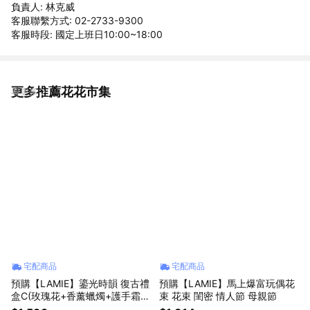
負責人: 林克威
客服聯繫方式: 02-2733-9300
客服時段: 國定上班日10:00~18:00
更多推薦花花市集
看更多
宅配商品
宅配商品
預購【LAMIE】鎏光時韻 復古禮
預購【LAMIE】馬上爆富玩偶花
盒C(玫瑰花+香薰蠟燭+護手霜
束 花束 閨密 情人節 母親節
+香水+藍牙音響）禮物推薦 情