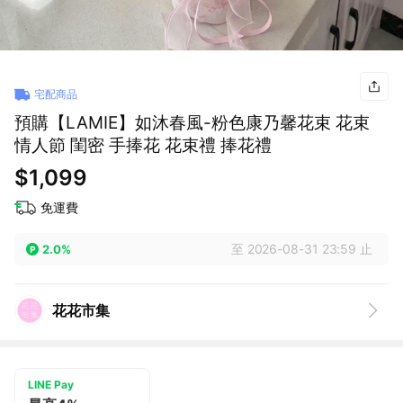
宅配商品
預購【LAMIE】如沐春風-粉色康乃馨花束 花束
情人節 閨密 手捧花 花束禮 捧花禮
$1,099
免運費
至 2026-08-31 23:59 止
2.0%
花花市集
LINE Pay