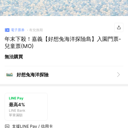
電子票券
有兌換期
年末下殺！嘉義【好想兔海洋探險島】入園門票-
兒童票(MO)
無法購買
好想兔海洋探險
LINE Pay
最高4%
LINE Bank
單筆滿額
支援LINE Pay / 信用卡