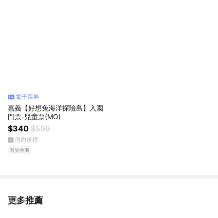
電子票券
嘉義【好想兔海洋探險島】入園
門票-兒童票(MO)
$340
$599
預約送禮
有兌換期
更多推薦
看更多