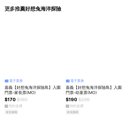
更多推薦好想兔海洋探險
看更多
電子票券
電子票券
嘉義【好想兔海洋探險島】入園
嘉義【好想兔海洋探險島】入園
門票-家長票(MO)
門票-幼童票(MO)
$170
$190
$190
$299
預約送禮
預約送禮
有兌換期
有兌換期