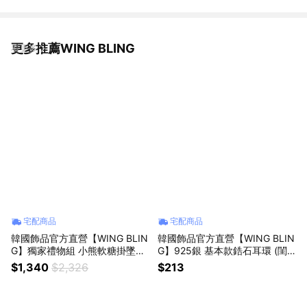
更多推薦WING BLING
看更多
宅配商品
宅配商品
韓國飾品官方直營【WING BLIN
韓國飾品官方直營【WING BLIN
G】獨家禮物組 小熊軟糖掛墜
G】925銀 基本款鋯石耳環 (閨
+項鍊 (閨蜜禮物| 情人送禮 | 獅
蜜禮物 | 情人送禮 | 獅子座生日
$1,340
$2,326
$213
子座生日禮物🎁)
禮物🎁)