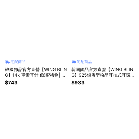
宅配商品
宅配商品
韓國飾品官方直營【WING BLIN
韓國飾品官方直營【WING BLIN
G】14k 單鑽耳針 (閨蜜禮物| 情
G】925銀蛋型粉晶耳扣式耳環
人送禮 | 獅子座生日禮物🎁)
(閨蜜禮物 | 情人送禮 | 獅子座生
$743
$933
日禮物🎁)