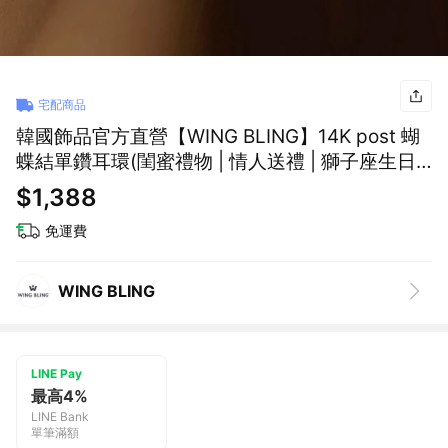
宅配商品
韓國飾品官方直營【WING BLING】14K post 蝴
蝶結單鑽耳環(閨蜜禮物 | 情人送禮 | 獅子座生日
禮物🎁)
$1,388
免運費
WING BLING
LINE Pay
最高4%
LINE Bank
單筆滿額