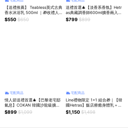
宅配商品
宅配商品
【送禮推薦】 Teabless英式古典
送禮首選🎄【淡香系香氛】Hetr
香水沐浴乳 500ml ｜🎁收禮人
as典藏調香師600ml擴香兩入組
自選香｜生日禮物 情人節禮物
｜🎁收禮人自選香｜生日禮物 情
$550
$650
$799
$899
人節禮物
宅配商品
宅配商品
情人節送禮首選🎄【巴黎老宅邸
Line禮物限定 1+1 組合🎁｜【韓
氣息】COKAN 韓國沙龍級擴香
國Hetras】飯店療癒身體乳＋He
｜🎁收禮人自選香｜生日禮物 情
tras飯店療癒沐浴乳｜收禮人自
$899
$1,099
$1,150
$1,498
人節禮物
選香 生日禮物 聖誕送禮首選🎄