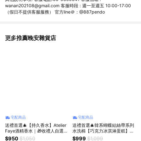
wanan202108@gmail.com 客服時段 : 週一至週五 10:00-17:00
（假日不提供客服服務） 官方line＠：@887pendo
更多推薦晚安雜貨店
看更多
宅配商品
宅配商品
送禮首選🎄【持久香水】Atelier
送禮首選🎄韓系蝴蝶結絲帶系列
Faye酒精香水｜🎁收禮人自選香
水洗棉【巧克力冰淇淋蛋糕】床
｜生日禮物 情人節禮物
單床包組 ｜🎁收禮人自選香｜生
$950
$1,050
$999
$1,099