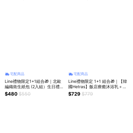
日禮物 情人節禮物
宅配商品
宅配商品
Line禮物限定1+1組合🎁｜北歐
Line禮物限定 1+1 組合🎁｜【韓
編織衛生紙包 (2入組）生日禮物
國Hetras】飯店療癒沐浴乳＋
情人節禮物
【法式浪漫】小香風加厚擦手巾
$480
$550
$729
$779
｜收禮人自選香 生日禮物 聖誕
送禮首選🎄