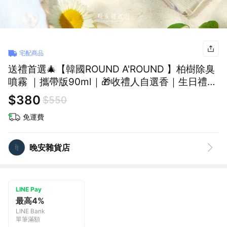
宅配商品
送禮首選🎄【韓國ROUND A'ROUND 】柏樹除臭
噴霧 ｜攜帶版90ml｜🎁收禮人自選香｜生日禮物
情人節禮物
$380
$550
免運費
晚安雜貨店
LINE Pay
最高4%
LINE Bank
單筆滿額