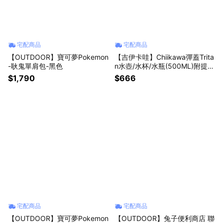
宅配商品
宅配商品
【OUTDOOR】寶可夢Pokemon
【吉伊卡哇】Chiikawa彈蓋Trita
-耿鬼單肩包-黑色
n水壺/水杯/水瓶(500ML)附提
繩-寶藍
$1,790
$666
宅配商品
宅配商品
【OUTDOOR】寶可夢Pokemon
【OUTDOOR】兔子便利商店 聯