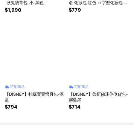
-耿鬼後背包-小-黑色
名 化妝包 紅色 ㄇ字型化妝包 大
開口
$1,990
$779
宅配商品
宅配商品
【DISNEY】牡蠣寶寶彎月包-深
【DISNEY】魯斯佛迷你側背包-
藍
霧藍黑
$794
$714