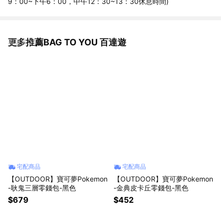
9：00~下午6：00，中午12：30~13：30休息時間)
更多推薦BAG TO YOU 百達遊
看更多
宅配商品
宅配商品
【OUTDOOR】寶可夢Pokemon
【OUTDOOR】寶可夢Pokemon
-耿鬼三層零錢包-黑色
-金典皮卡丘零錢包-黑色
$679
$452