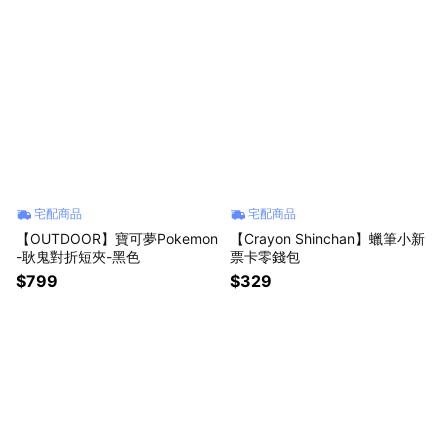
宅配商品
宅配商品
【OUTDOOR】寶可夢Pokemon
【Crayon Shinchan】蠟筆小新
-耿鬼對折短夾-黑色
票卡零錢包
$799
$329