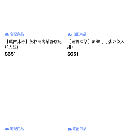
宅配商品
宅配商品
【瑪吉沐舒】茂林萬壽菊舒敏皂
【達魯法樂】原鄉可可烘豆(3入
(2入組)
組)
$651
$651
宅配商品
宅配商品