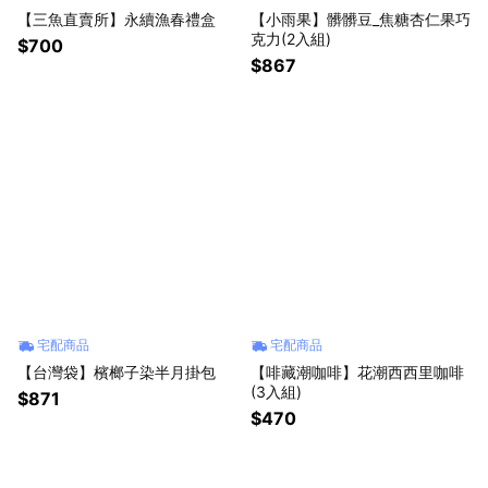
【三魚直賣所】永續漁春禮盒
【小雨果】髒髒豆_焦糖杏仁果巧
克力(2入組)
$700
$867
宅配商品
宅配商品
【台灣袋】檳榔子染半月掛包
【啡藏潮咖啡】花潮西西里咖啡
(3入組)
$871
$470