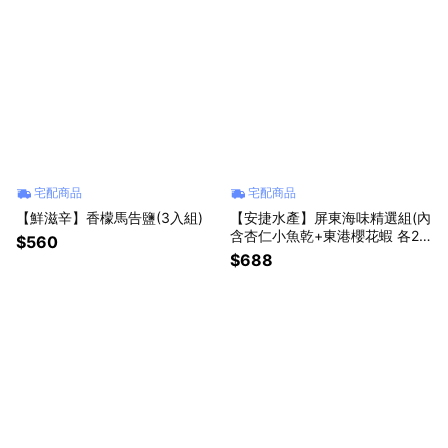
宅配商品
宅配商品
【鮮滋辛】香檬馬告鹽(3入組)
【安捷水產】屏東海味精選組(內
含杏仁小魚乾+東港櫻花蝦 各2
$560
入)
$688