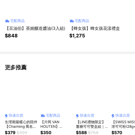
宅配商品
宅配商品
【豆油伯】茶姬釀造醬油(3入組)
【蜂女孩】蜂女孩花漾禮盒
$848
$1,275
更多推薦
看更多
快速出貨
宅配商品
快速出貨
快速出貨
生理期最暖心的陪伴
【片岡 VAN
【LINE禮物限定】
【SWISS MI
【Charming 喬名巧
HOUTEN】
薑糖可可雙盒組｜暖
溶可可粉(28g
克力】薑糖可可沖泡
COCOA 純可可粉
心陪伴每個女孩｜生
包/盒)現貨供
$379
$399
$350
$588
$758
$570