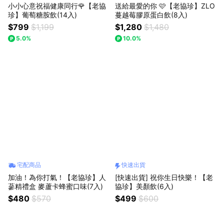
小小心意祝福健康同行🌹【老協
送給最愛的你 🩷【老協珍】ZLO
珍】葡萄糖胺飲(14入)
蔓越莓膠原蛋白飲(8入)
$799
$1,199
$1,280
$1,480
5.0%
10.0%
宅配商品
快速出貨
加油！為你打氣！【老協珍】人
[快速出貨] 祝你生日快樂！【老
蔘精禮盒 麥蘆卡蜂蜜口味(7入)
協珍】美顏飲(6入)
$480
$570
$499
$600