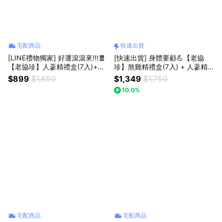
宅配商品
快速出貨
[LINE禮物獨家] 好運滾滾來!!!🧧
[快速出貨] 身體要顧💪【老協
【老協珍】人蔘精禮盒(7入)+麥
珍】熬雞精禮盒(7入) + 人蔘精
蘆卡蜂蜜UMF®5+
禮盒(7入)
$899
$1,650
$1,349
$1,750
10.0%
宅配商品
宅配商品