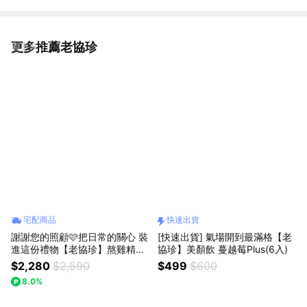
更多推薦老協珍
看更多
宅配商品
快速出貨
謝謝您的照顧🩷把日常的關心 裝
[快速出貨] 氣場開到最滿格【老
進這份禮物【老協珍】熬雞精禮
協珍】美顏飲 蔓越莓Plus(6入)
盒 紅棗枸杞口味(14入) + 美顏飲
$2,280
$2,590
$499
$600
(6入)
8.0%