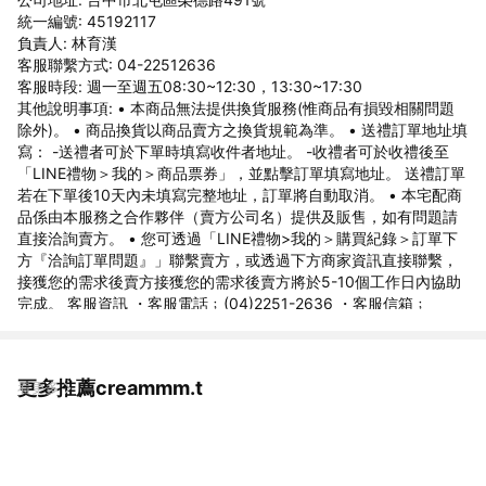
統一編號: 45192117
負責人: 林育漢
客服聯繫方式: 04-22512636
客服時段: 週一至週五08:30~12:30，13:30~17:30
其他說明事項: • 本商品無法提供換貨服務(惟商品有損毀相關問題
除外)。 • 商品換貨以商品賣方之換貨規範為準。 • 送禮訂單地址填
寫： -送禮者可於下單時填寫收件者地址。 -收禮者可於收禮後至
「LINE禮物＞我的＞商品票券」，並點擊訂單填寫地址。 送禮訂單
若在下單後10天內未填寫完整地址，訂單將自動取消。 • 本宅配商
品係由本服務之合作夥伴（賣方公司名）提供及販售，如有問題請
直接洽詢賣方。 • 您可透過「LINE禮物>我的＞購買紀錄＞訂單下
方『洽詢訂單問題』」聯繫賣方，或透過下方商家資訊直接聯繫，
接獲您的需求後賣方接獲您的需求後賣方將於5-10個工作日內協助
完成。 客服資訊 ・客服電話﹔(04)2251-2636 ・客服信箱﹔
creamtea.tw@gmail.com ・客服時間﹔週一至週五 8:30~17:30
(國定假日休息)
更多推薦creammm.t
看更多