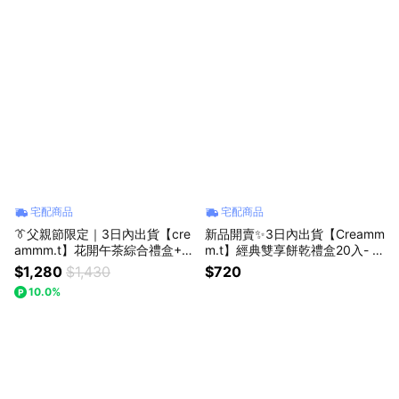
宅配商品
宅配商品
👔父親節限定｜3日內出貨【cre
新品開賣✨3日內出貨【Creamm
ammm.t】花開午茶綜合禮盒+1
m.t】經典雙享餅乾禮盒20入- 蝴
5入蝴蝶酥｜獨家限定組合
蝶酥&奶油壓花薄餅｜中秋送禮
$1,280
$1,430
$720
｜雙倍酥香・雙倍心意
10.0%