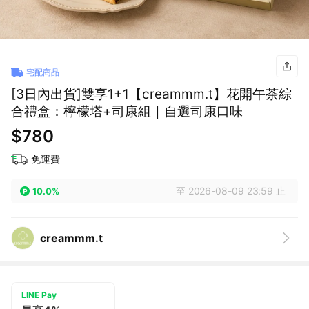
宅配商品
[3日內出貨]雙享1+1【creammm.t】花開午茶綜
合禮盒：檸檬塔+司康組｜自選司康口味
$780
免運費
至 2026-08-09 23:59 止
10.0%
creammm.t
LINE Pay