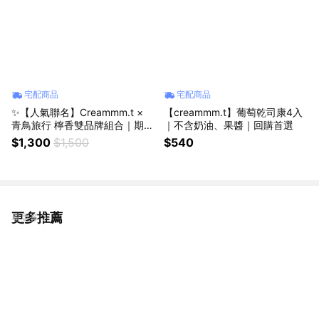
宅配商品
宅配商品
✨【人氣聯名】Creammm.t ×
【creammm.t】葡萄乾司康4入
青鳥旅行 檸香雙品牌組合｜期間
｜不含奶油、果醬｜回購首選
限定｜9入檸檬塔＋8入蛋捲｜3
$1,300
$1,500
$540
日內出貨
更多推薦
看更多