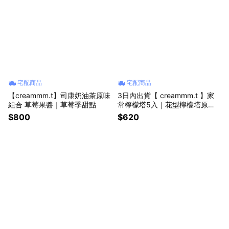
宅配商品
宅配商品
【creammm.t】司康奶油茶原味
3日內出貨【 creammm.t 】家
組合 草莓果醬｜草莓季甜點
常檸檬塔5入｜花型檸檬塔原創
｜日常送禮
$800
$620