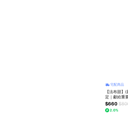
宅配商品
【法布甜】(新
定｜獻給重
$660
$80
2.0%