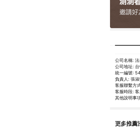
公司名稱: 
公司地址: 
統一編號: 54
負責人: 張
客服聯繫方式: 
客服時段: 客
其他說明事項:
更多推薦
看更多