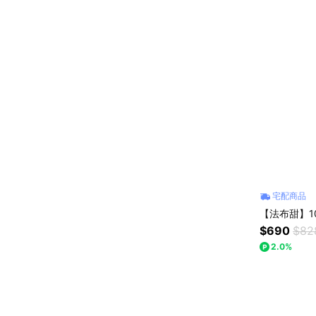
宅配商品
【法布甜】1
$690
$82
2.0%