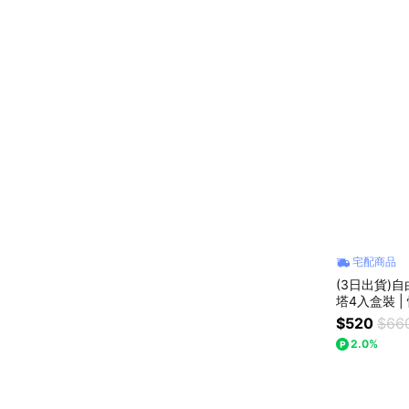
宅配商品
(3日出貨)
塔4入盒裝 |
$520
$66
2.0%