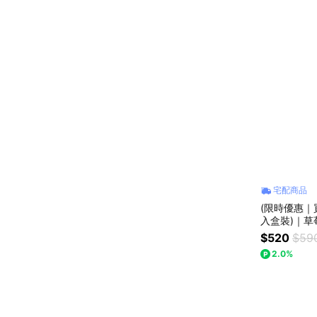
宅配商品
(限時優惠｜
入盒裝)｜草
$520
$59
2.0%