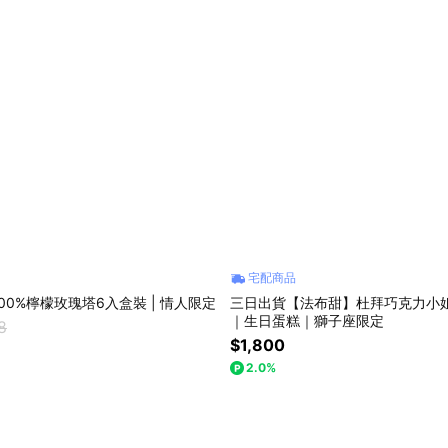
宅配商品
00%檸檬玫瑰塔6入盒裝 | 情人限定
三日出貨【法布甜】杜拜巧克力小姐
｜生日蛋糕｜獅子座限定
8
$1,800
2.0%