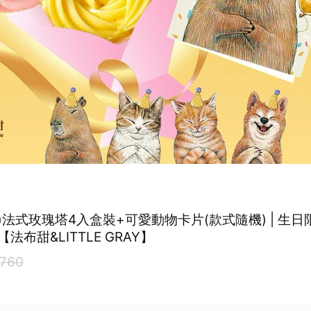
貨)法式玫瑰塔4入盒裝+可愛動物卡片(款式隨機) | 生
法布甜&LITTLE GRAY】
760