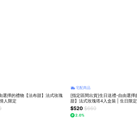
宅配商品
自由選擇的禮物【法布甜】法式玫瑰
[指定區間出貨]生日送禮-自由選
 情人限定
甜】法式玫瑰塔4入盒裝 | 生日限
定｜離島地區不出貨
0
$520
$660
2.0%