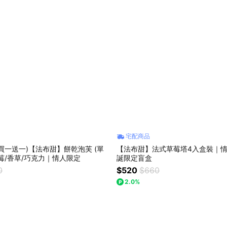
宅配商品
買一送一)【法布甜】餅乾泡芙 (單
【法布甜】法式草莓塔4入盒裝｜
莓/香草/巧克力｜情人限定
誕限定盲盒
0
$520
$660
2.0%