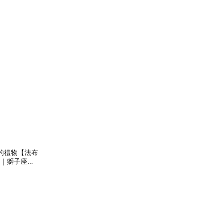
擇的禮物【法布
定｜獅子座限