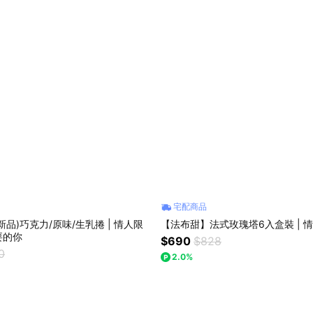
宅配商品
品)巧克力/原味/生乳捲 | 情人限
【法布甜】法式玫瑰塔6入盒裝 | 
要的你
$690
$828
0
2.0%