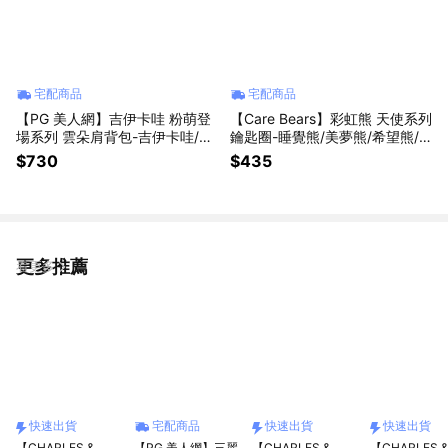
宅配商品
宅配商品
【PG 美人網】吉伊卡哇 粉萌登
【Care Bears】彩虹熊 天使系列
場系列 雲朵肩背包-吉伊卡哇/小
鑰匙圈-睡覺熊/美夢熊/希望熊/
八貓/烏薩奇【墊腳石】
生日熊【墊腳石】絨毛吊飾
$730
$435
更多推薦
看更多
快速出貨
宅配商品
快速出貨
快速出貨
【CHARLES &
【PG 美人網】三麗
【CHARLES &
【CHARLES 