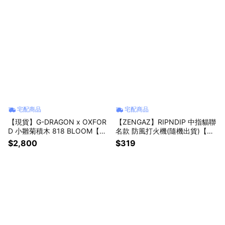
宅配商品
宅配商品
【現貨】G-DRAGON x OXFOR
【ZENGAZ】RIPNDIP 中指貓聯
D 小雛菊積木 818 BLOOM【墊
名款 防風打火機(隨機出貨)【墊
腳石】GD 聯名限量 積木花盆
腳石】厭世魂質感聯名 燃燒殆盡
$2,800
$319
的外星人