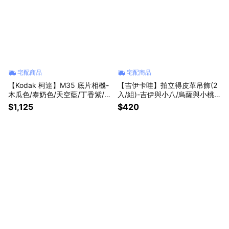
宅配商品
宅配商品
【Kodak 柯達】M35 底片相機-
【吉伊卡哇】拍立得皮革吊飾(2
木瓜色/泰奶色/天空藍/丁香紫/薄
入/組)-吉伊與小八/烏薩與小桃/
荷綠/黑/橄欖綠/大理石灰/柯達
栗子與海獺【墊腳石】鑰匙圈 磁
$1,125
$420
黃/糖果粉【墊腳石】
扣收納