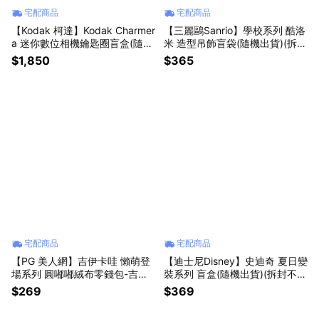
宅配商品
宅配商品
【Kodak 柯達】Kodak Charmer
【三麗鷗Sanrio】學校系列 酷洛
a 迷你數位相機鑰匙圈盲盒(隨機
米 造型吊飾盲袋(隨機出貨)(拆封
出貨)(拆封不退)【墊腳石】
不退)【墊腳石】
$1,850
$365
宅配商品
宅配商品
【PG 美人網】吉伊卡哇 懶萌登
【迪士尼Disney】史迪奇 夏日變
場系列 圓嘟嘟絨布零錢包-吉伊
裝系列 盲盒(隨機出貨)(拆封不
卡哇/小八貓/兔兔烏薩奇【墊腳
退)【墊腳石】Stitch 星際寶貝
$269
$369
石】療癒系 小物收納
盒玩 擺飾