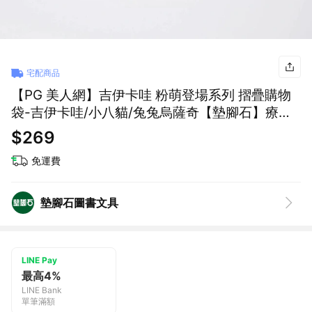
宅配商品
【PG 美人網】吉伊卡哇 粉萌登場系列 摺疊購物
袋-吉伊卡哇/小八貓/兔兔烏薩奇【墊腳石】療癒
系 環保提袋出貨時間約3~14日工作天(不含例假
$269
日) 預購
免運費
墊腳石圖書文具
LINE Pay
最高4%
LINE Bank
單筆滿額