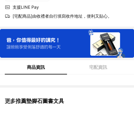
支援LINE Pay
[宅配商品]由收禮者自行填寫收件地址，便利又貼心。
商品資訊
宅配資訊
更多推薦墊腳石圖書文具
看更多