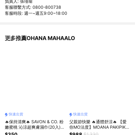
負責人: 張瑾瑜
客服聯繫方式: 0800-800738
客服時段: 週一~週五9:00~18:00
更多推薦OHANA MAHAALO
看更多
快速出貨
快速出貨
🔥保持清爽🔥 SAVON & CO. 粉
父親節快樂 🔥通體舒涼🔥 【愛
嫩蜜桃 沁涼超爽膚濕巾(20入)🚀
你MO法度】MOANA PAKIPIKA
快速出貨
輕香水28ml+SAVON & CO.通體
$350
$988
$1,330