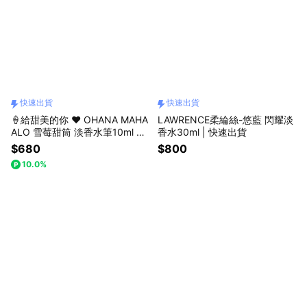
快速出貨
快速出貨
🍦給甜美的你 ❤️ OHANA MAHA
LAWRENCE柔綸絲-悠藍 閃耀淡
ALO 雪莓甜筒 淡香水筆10ml 快
香水30ml | 快速出貨
速出貨
$680
$800
10.0%