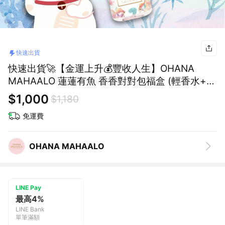
快速出貨
快速出貨🚀【金運上升💰豐收人生】OHANA
MAHAALO 蓮蓮有魚 香香對對包福盒 (輕香水+香
水吊飾)
$1,000
$1,180
免運費
OHANA MAHAALO
LINE Pay
最高4%
LINE Bank
單筆滿額