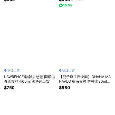
舒涼身體噴霧50ml+粉紅禮物盒
10.0%
(小)
快速出貨
快速出貨
LAWRENCE柔綸絲-悠藍 閃耀滋
【雙子座生日快樂】OHANA MA
養護髮精油60ml 🚀快速出貨
HAALO 藍海女神 輕香水30ml-
啵啵球 (快速出貨)
$750
$880