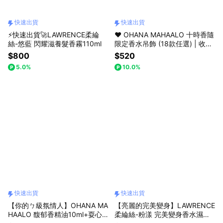
快速出貨
快速出貨
⚡快速出貨🚀LAWRENCE柔綸
❤️ OHANA MAHAALO 十時香隨
絲-悠藍 閃耀滋養髮香霧110ml
限定香水吊飾 (18款任選) | 收禮
者自選款式 (快速出貨)
$800
$520
5.0%
10.0%
快速出貨
快速出貨
【你的ㄅ級氛情人】OHANA MA
【亮麗的完美變身】LAWRENCE
HAALO 馥郁香精油10ml+耍心
柔綸絲-粉漾 完美變身香水濕巾