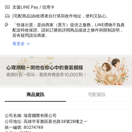
支援LINE Pay / 信用卡
[宅配商品]由收禮者自行填寫收件地址，便利又貼心。
「快速出貨」是由商家（賣方）提供之服務，LINE禮物不負責
配送時效保證。請於訂購前詳閱商品描述之條件與限制說明，
若有疑問請洽商家。
看更多
商品資訊
宅配資訊
公司名稱: 瑞普國際有限公司
公司地址: 高雄市苓雅區新光路38號28樓之一
統一編號: 80274749