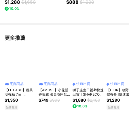
機香膏3g+粉紅禮物盒(小) ❤️快
+完美變身美指精華油吊飾+粉紅
$1,288
$1,650
$888
$1,000
速出貨✨
禮物盒(大) ⚡快速出貨🚀
10.0%
更多推薦
看更多
宅配商品
宅配商品
快速出貨
快速出貨
【LE LABO】經典
【AMUSE】小花髮
獅子座生日禮🎁快速
【DIOR】曠
淡香精 7ml |
香噴霧 張員瑛同款
出貨【SHARECO官
體香膏 [快速出
Another13/黑茶29/
秀髮香水
方現貨】2026新款
$1,350
$749
$999
$1,880
$2,180
$1,290
檀香33 | 香水生日
香水｜瘦子 E.SO 御
10.0%
禮物推薦 情人節禮
用香氛｜極晝 極夜
品牌會員
品牌會員
物
無序 無瑕｜情人節
禮物.男生禮物.生日
禮物.男生香氛.男友
禮物.交換禮物