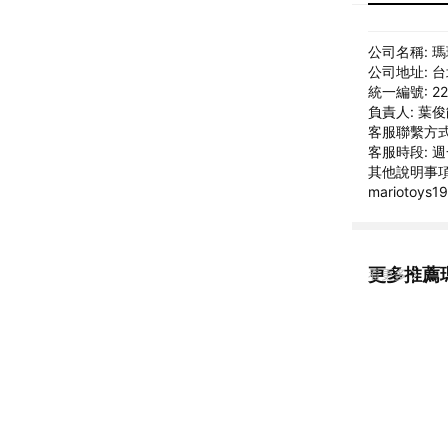
公司名稱: 
公司地址: 
統一編號: 22
負責人: 葉
客服聯繫方式: 
客服時段: 週一
其他說明事項: 
mariotoys
更多推薦
看更多