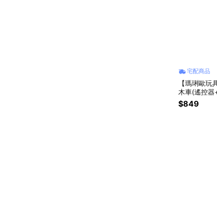
宅配商品
【瑪琍歐玩具】
木車(遙控器+
$849