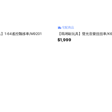
宅配商品
1:64遙控飄移車/M9201
【瑪琍歐玩具】聲光音樂扭扭車/K
$1,999