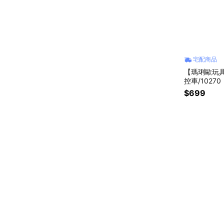
宅配商品
【瑪琍歐玩具】1:
控車/10270
$699