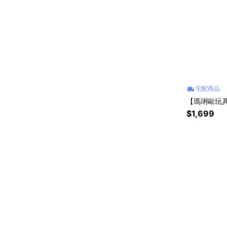
宅配商品
【瑪琍歐玩具
$1,699