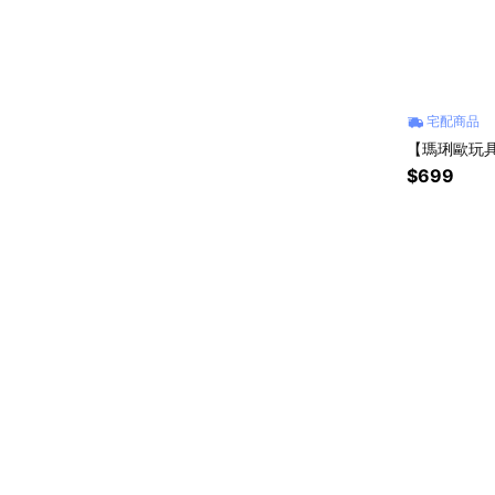
宅配商品
【瑪琍歐玩具】
$699