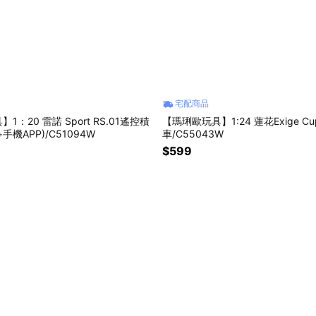
宅配商品
1：20 雷諾 Sport RS.01遙控積
【瑪琍歐玩具】1:24 蓮花Exige Cu
手機APP)/C51094W
車/C55043W
$599