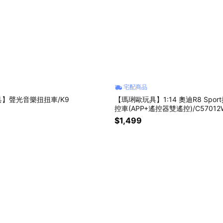
宅配商品
】聲光音樂扭扭車/K9
【瑪琍歐玩具】1:14 奧迪R8 Spo
控車(APP+遙控器雙遙控)/C57012
$1,499