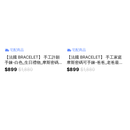
宅配商品
宅配商品
【法國 BRACELET】 手工許願
【法國 BRACELET】 手工家庭
手鍊-白色_生日禮物_摩斯密碼_
摩斯密碼可手鍊-爸爸_老爸最
手工飾品_願望悄悄實現_牡羊座
帥、最可靠_生日禮物_摩斯密碼_
$899
$1,880
$899
$1,880
生日快樂
牡羊座生日快樂