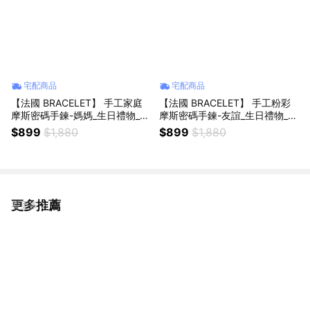
宅配商品
宅配商品
【法國 BRACELET】 手工家庭
【法國 BRACELET】 手工粉彩
摩斯密碼手鍊-媽媽_生日禮物_摩
摩斯密碼手鍊-友誼_生日禮物_專
斯密碼_手工飾品_媽媽我愛你_牡
屬於你_摩斯密碼_手工飾品_牡羊
$899
$1,880
$899
$1,880
羊座生日快樂
座生日快樂
更多推薦
看更多