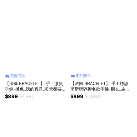
生日快樂
生日快樂
宅配商品
宅配商品
【法國 BRACELET】 手工微笑
【法國 BRACELET】 手工標語
手鍊-橘色_我的真意_每天都要記
摩斯密碼聯名款手鍊-朋友_生日
得微笑_生日禮物_牡羊座生日快
禮物_手工飾品_有你在每天都很
$899
$1,880
$899
$1,880
樂_摩斯密碼_手工飾品
美好_牡羊座生日快樂