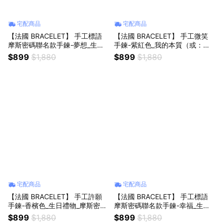
宅配商品
宅配商品
【法國 BRACELET】 手工標語
【法國 BRACELET】 手工微笑
摩斯密碼聯名款手鍊-夢想_生日
手鍊-紫紅色_我的本質（或：我
禮物_牡羊座生日快樂_手工飾品_
的真意）_做自己最閃亮的樣子)_
$899
$1,880
$899
$1,880
夢想實現
生日禮物_摩斯密碼_牡羊座生日
快樂_手工飾品
宅配商品
宅配商品
【法國 BRACELET】 手工許願
【法國 BRACELET】 手工標語
手鍊-香檳色_生日禮物_摩斯密碼
摩斯密碼聯名款手鍊-幸福_生日
_手工飾品_願望悄悄實現_牡羊座
禮物_手工飾品_天天幸福_牡羊座
$899
$1,880
$899
$1,880