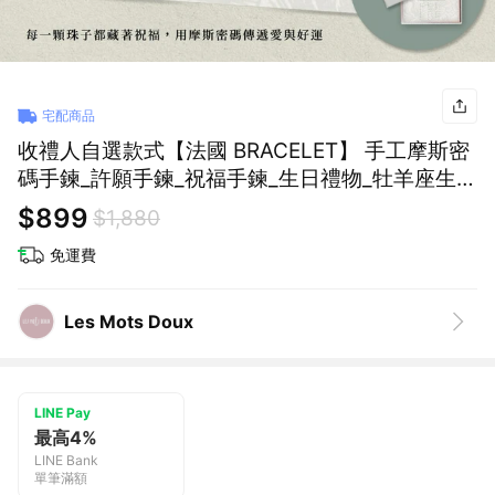
宅配商品
收禮人自選款式【法國 BRACELET】 手工摩斯密
碼手鍊_許願手鍊_祝福手鍊_生日禮物_牡羊座生日
快樂_手工飾品_任選專屬禮物
$899
$1,880
免運費
Les Mots Doux
LINE Pay
最高4%
LINE Bank
單筆滿額