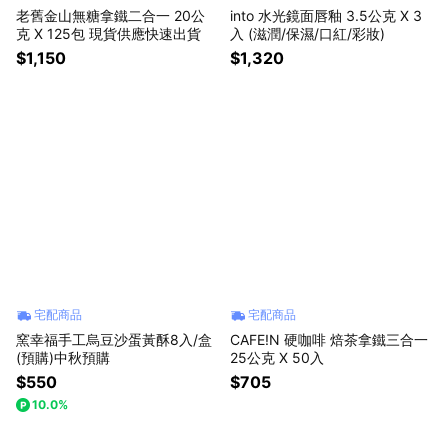
老舊金山無糖拿鐵二合一 20公
into 水光鏡面唇釉 3.5公克 X 3
克 X 125包 現貨供應快速出貨
入 (滋潤/保濕/口紅/彩妝)
$1,150
$1,320
宅配商品
宅配商品
窯幸福手工烏豆沙蛋黃酥8入/盒
CAFE!N 硬咖啡 焙茶拿鐵三合一
(預購)中秋預購
25公克 X 50入
$550
$705
10.0%