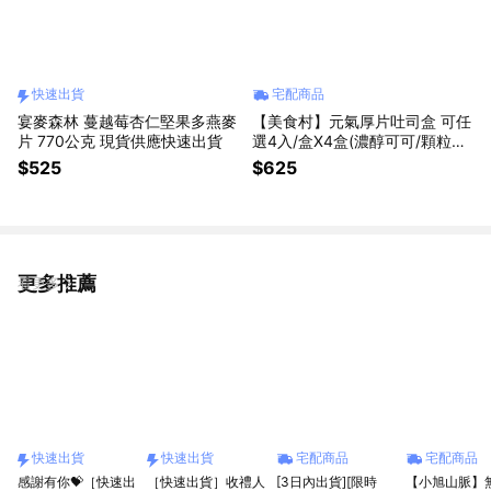
快速出貨
宅配商品
宴麥森林 蔓越莓杏仁堅果多燕麥
【美食村】元氣厚片吐司盒 可任
片 770公克 現貨供應快速出貨
選4入/盒X4盒(濃醇可可/顆粒花
生/大湖草莓/巴西里香蒜/天然奶
$525
$625
油奶酥)銅板超夯美食
更多推薦
看更多
快速出貨
快速出貨
宅配商品
宅配商品
感謝有你💝［快速出
［快速出貨］收禮人
[3日內出貨][限時
【小旭山脈】