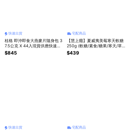
快速出貨
宅配商品
桂格 即沖即食大燕麥片隨身包 3
【慧上癮】夏威夷美莓寒天軟糖
7.5公克 X 44入現貨供應快速出
250g (軟糖/素食/糖果/寒天/草
貨
莓) 過年 新春 新年禮盒 預購3月
$845
$439
底出貨
快速出貨
宅配商品