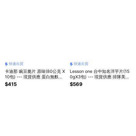
快速出貨
快速出貨
卡迪那 豌豆脆片 原味(80公克 X
Lesson one 台中知名洋芋片(15
10包) --- 現貨供應 蛋白無麩質
0gX3包) --- 現貨供應 排隊美食
點心下午茶餅乾零食 快速出貨
網紅推薦 快速出貨
$415
$569