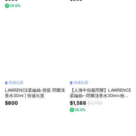
10.0%
快速出貨
快速出貨
LAWRENCE柔綸絲-悠藍 閃耀淡
【人海中你最閃耀】LAWRENCE
香水30ml | 快速出貨
柔綸絲--閃耀淡香水30ml+粉耀
眼亮肌精華110ml+粉紅禮物盒
$800
$1,588
$1,700
(小) 🚀快速出貨
10.0%