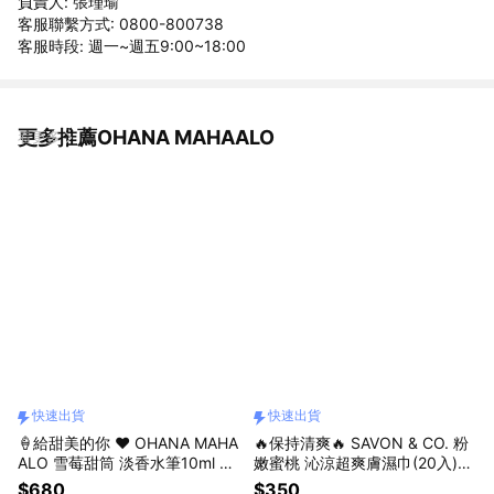
負責人: 張瑾瑜
客服聯繫方式: 0800-800738
客服時段: 週一~週五9:00~18:00
更多推薦OHANA MAHAALO
看更多
快速出貨
快速出貨
🍦給甜美的你 ❤️ OHANA MAHA
🔥保持清爽🔥 SAVON & CO. 粉
ALO 雪莓甜筒 淡香水筆10ml 快
嫩蜜桃 沁涼超爽膚濕巾(20入)🚀
速出貨
快速出貨
$680
$350