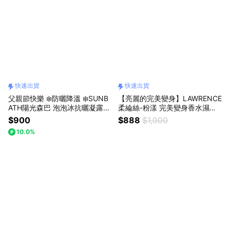
快速出貨
快速出貨
父親節快樂 ❄️防曬降溫 ❄️SUNB
【亮麗的完美變身】LAWRENCE
ATH陽光森巴 泡泡冰抗曬凝露8
柔綸絲-粉漾 完美變身香水濕巾
0g 🚀快速出貨
+完美變身美指精華油吊飾+粉紅
$900
$888
$1,000
禮物盒(大) ⚡快速出貨🚀
10.0%