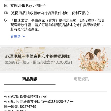
支援LINE Pay / 信用卡
[宅配商品]由收禮者自行填寫收件地址，便利又貼心。
「快速出貨」是由商家（賣方）提供之服務，LINE禮物不負責
配送時效保證。請於訂購前詳閱商品描述之條件與限制說明，
若有疑問請洽商家。
看更多
商品資訊
宅配資訊
公司名稱: 瑞普國際有限公司
公司地址: 高雄市苓雅區新光路38號28樓之一
統一編號: 80274749