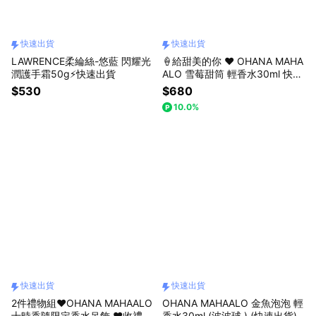
快速出貨
快速出貨
LAWRENCE柔綸絲-悠藍 閃耀光
🍦給甜美的你 ❤️ OHANA MAHA
潤護手霜50g⚡快速出貨
ALO 雪莓甜筒 輕香水30ml 快速
出貨
$530
$680
10.0%
快速出貨
快速出貨
2件禮物組❤️OHANA MAHAALO
OHANA MAHAALO 金魚泡泡 輕
十時香隨限定香水吊飾 ❤️收禮者
香水30ml (波波球 ) (快速出貨)