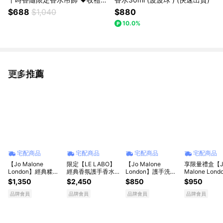
自選款式 (任選2件) 快速出貨
$688
$1,040
$880
10.0%
更多推薦
看更多
宅配商品
宅配商品
宅配商品
宅配商品
【Jo Malone
限定【LE LABO】
【Jo Malone
享限量禮盒【J
London】經典糅香
經典香氛護手香水組
London】護手洗沐
Malone Lond
潤膚香水組 享愛心
(經典香氛護手霜
組-口袋護手霜+潔
快閃限定 | 經
$1,350
$2,450
$850
$950
禮盒+愛心鑰匙圈🎁
30ml + 迷你淡香精
膚露🎁 獅子座贈禮
護手護膚雙星禮
收禮者享自選香調 l
7ml) A13/ 黑茶29/
|LINE禮物獨家 | 收
收禮者自選香
品牌會員
品牌會員
品牌會員
品牌會員
LINE禮物獨家生日
檀香33 父親節快樂
禮者享自選香調
禮物 情人節禮物｜
自選香調｜送男生｜