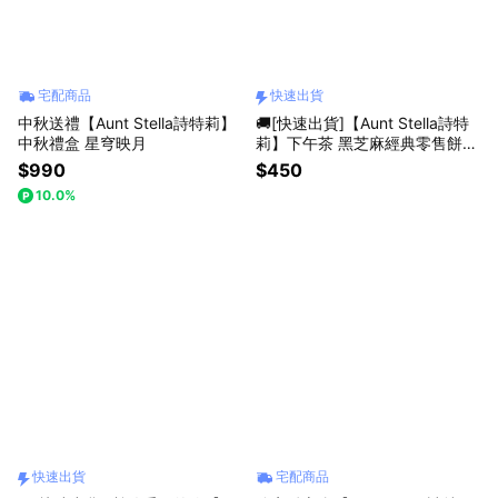
宅配商品
快速出貨
中秋送禮【Aunt Stella詩特莉】
🚚[快速出貨]【Aunt Stella詩特
中秋禮盒 星穹映月
莉】下午茶 黑芝麻經典零售餅乾
5片裝2包
$990
$450
10.0%
快速出貨
宅配商品