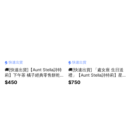
快速出貨
快速出貨
🚚[快速出貨]【Aunt Stella詩特
🚚[快速出貨] 「處女座 生日送
莉】下午茶 橘子經典零售餅乾5
禮」【Aunt Stella詩特莉】星辰
片裝2包
之書 手工餅乾禮盒✨生日禮 感謝
$450
$750
禮