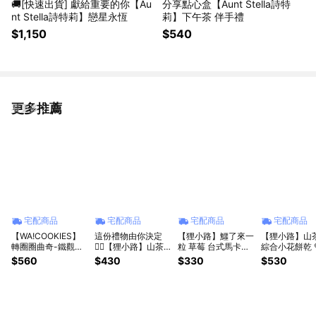
🚚[快速出貨] 獻給重要的你【Au
分享點心盒【Aunt Stella詩特
nt Stella詩特莉】戀星永恆
莉】下午茶 伴手禮
$1,150
$540
更多推薦
看更多
宅配商品
宅配商品
宅配商品
宅配商品
【WA!COOKIES】
這份禮物由你決定
【狸小路】鱷了來一
【狸小路】山
轉圈圈曲奇-鐵觀音
✌🏻【狸小路】山茶
粒 草莓 台式馬卡龍-
綜合小花餅乾 
濃茶
家-小花餅乾 自由選
小鱷先生 餅乾販製
前路繁花似錦
$560
$430
$330
$530
所