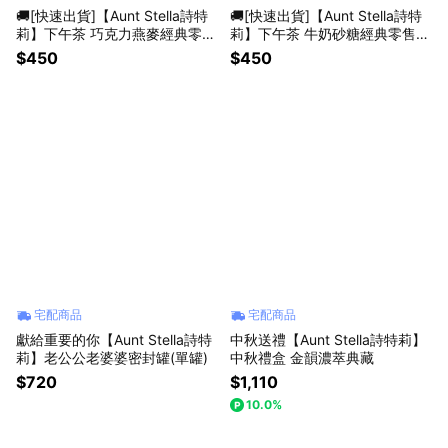
🚚[快速出貨]【Aunt Stella詩特
🚚[快速出貨]【Aunt Stella詩特
莉】下午茶 巧克力燕麥經典零售
莉】下午茶 牛奶砂糖經典零售餅
餅乾5片裝2包
乾5片裝2包
$450
$450
宅配商品
宅配商品
獻給重要的你【Aunt Stella詩特
中秋送禮【Aunt Stella詩特莉】
莉】老公公老婆婆密封罐(單罐)
中秋禮盒 金韻濃萃典藏
$720
$1,110
10.0%