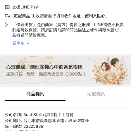
支援LINE Pay
[宅配商品]由收禮者自行填寫收件地址，便利又貼心。
「快速出貨」是由商家（賣方）提供之服務，LINE禮物不負責
配送時效保證。請於訂購前詳閱商品描述之條件與限制說明，
若有疑問請洽商家。
看更多
商品資訊
宅配資訊
公司名稱: Aunt Stella 詩特莉手工餅乾
公司地址: 台北市信義區忠孝東路五段552號3F
統一編號: 23225889