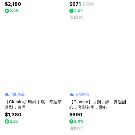
的眼淚
週年紀念
$2,180
$671
$790
2.0%
2.0%
客製刻印
宅配商品
宅配商品
【Giumka】時尚手環．幸運草
【Giumka】白鋼手鍊．真愛甜
造型．白貝
心．客製刻字．愛心
$1,380
$690
2.0%
2.0%
客製刻印