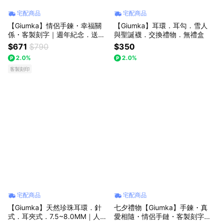
宅配商品
宅配商品
【Giumka】情侶手鍊・幸福關
【Giumka】耳環．耳勾．雪人
係・客製刻字｜週年紀念．送閨
與聖誕襪．交換禮物．無禮盒
蜜
$671
$790
$350
2.0%
2.0%
客製刻印
宅配商品
宅配商品
【Giumka】天然珍珠耳環．針
七夕禮物【Giumka】手鍊・真
式．耳夾式．7.5~8.0MM｜人魚
愛相隨・情侶手鏈・客製刻字｜