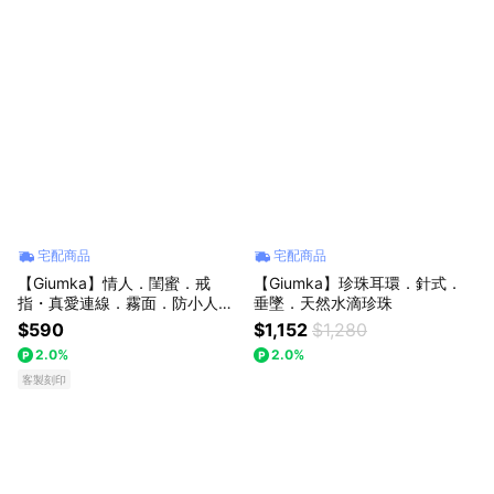
宅配商品
宅配商品
【Giumka】情人．閨蜜．戒
【Giumka】珍珠耳環．針式．
指・真愛連線．霧面．防小人尾
垂墜．天然水滴珍珠
戒
$590
$1,152
$1,280
2.0%
2.0%
客製刻印