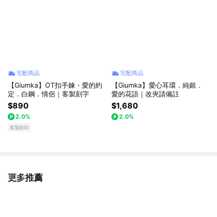
宅配商品
宅配商品
【Giumka】OT扣手鍊・愛的約
【Giumka】愛心耳環．純銀．
定．白鋼．情侶｜客製刻字
愛的花語｜改夾請備註
$890
$1,680
2.0%
2.0%
客製刻印
更多推薦
看更多