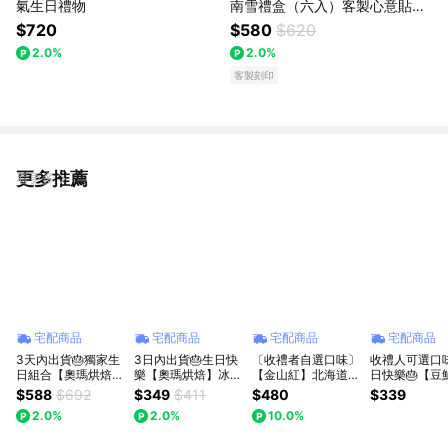
氣生日禮物
南雪禮盒（六入）客製心意貼紙
傳情『獻給重要的你』
$720
$580
$620
2.0%
2.0%
客製刻印
更多推薦
看更多
宅配商品
宅配商品
宅配商品
宅配商品
3天內出貨🎂獨家生
3日內出貨🎂生日快
〔收禮者自選口味〕
收禮人可選口味
日組合【奧瑪烘焙】
樂【奧瑪烘焙】冰冰
【金山紅】北海道生
日快樂🎂【豆
冰心餅乾泡芙4口味
吃最消暑 極大顆爆
乳燒(4入/盒) | 3日
招牌綜合泡芙
$588
$692
$349
$411
$480
$339
＋千層蛋塔 LINE禮
餡幸福 冰心餅乾泡
內出貨 | LINE禮物獨
口味任選1盒
2.0%
2.0%
10.0%
物獨家 情人節快樂
芙 頂級香草卡士達
家
規格加贈檸檬
獅子座生日快樂 送
｜濃情草莓 ｜雙重
｜團購｜送禮