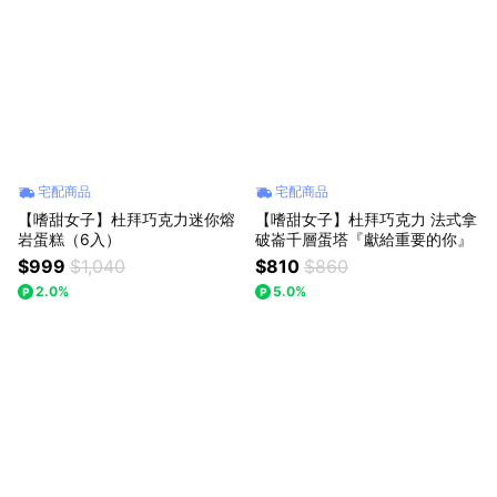
宅配商品
宅配商品
【嗜甜女子】杜拜巧克力迷你熔
【嗜甜女子】杜拜巧克力 法式拿
岩蛋糕（6入）
破崙千層蛋塔『獻給重要的你』
$999
$1,040
$810
$860
2.0%
5.0%