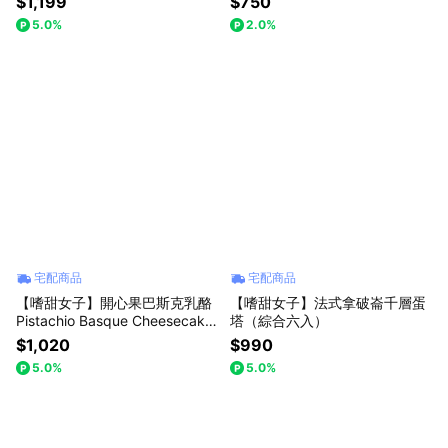
$1,199
$750
5.0%
2.0%
宅配商品
宅配商品
【嗜甜女子】開心果巴斯克乳酪
【嗜甜女子】法式拿破崙千層蛋
Pistachio Basque Cheesecake
塔（綜合六入）
| 巨蟹座專屬生日禮物
$1,020
$990
5.0%
5.0%