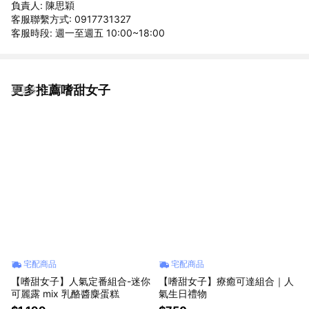
負責人: 陳思穎
客服聯繫方式: 0917731327
客服時段: 週一至週五 10:00~18:00
更多推薦嗜甜女子
看更多
宅配商品
宅配商品
【嗜甜女子】人氣定番組合-迷你
【嗜甜女子】療癒可達組合｜人
可麗露 mix 乳酪醬麋蛋糕
氣生日禮物