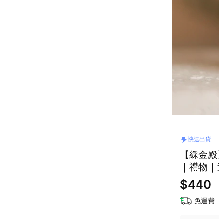
快速出貨
【綵金殿
｜禮物｜
$440
免運費