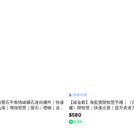
快速出貨
綠螢石平衡情緒礦石迷你擺件｜快速
【綵金殿】海藍寶開智慧手繩｜《
氣場｜增強智慧｜螢石｜禮物｜送禮
爐》開智慧｜快速出貨｜提升表達力
日禮物｜交換禮物
定情緒｜新年禮物｜過年｜春節
$580
2.0%