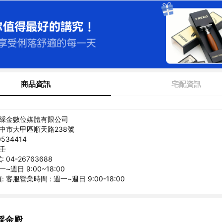
商品資訊
宅配資訊
極綵金數位媒體有限公司
台中市大甲區順天路238號
534414
瀚壬
04-26763688
~週日 9:00~18:00
 客服營業時間 : 週一~週日 9:00-18:00
綵金殿