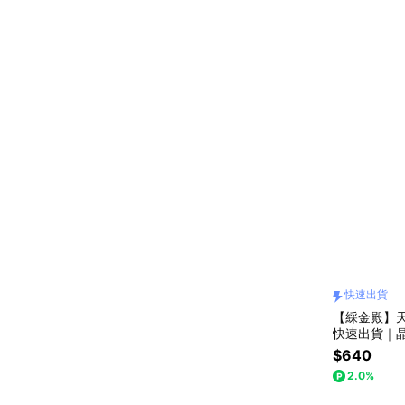
快速出貨
【綵金殿】
快速出貨｜
負能量｜禮
$640
物
2.0%