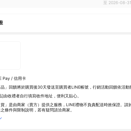
至 2026-08-31
殿
 Pay / 信用卡
品」回饋將於購買後30天發送至購買者LINE帳號，行銷活動回饋依活動
品]由收禮者自行填寫收件地址，便利又貼心。
貨」是由商家（賣方）提供之服務，LINE禮物不負責配送時效保證。請
述之條件與限制說明，若有疑問請洽商家。