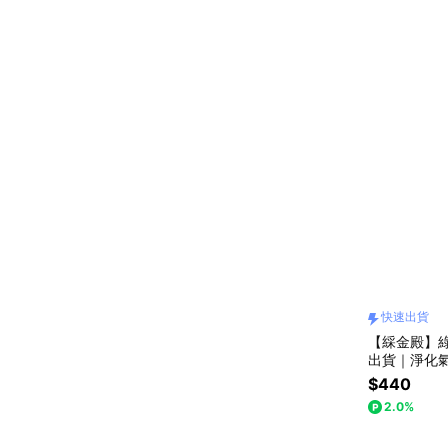
快速出貨
【綵金殿】
出貨｜淨化
｜生日｜生
$440
2.0%