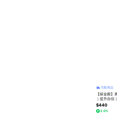
宅配商品
【綵金殿】
｜提升自信
換禮物
$440
2.0%