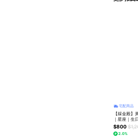
宅配商品
【綵金殿】
｜星座｜生
座｜射手座
$800
$1,
2.0%