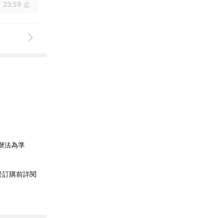
 23:59 止
辦法為準
於訂購前詳閱