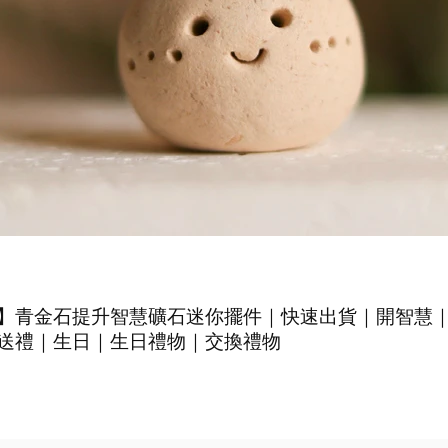
】青金石提升智慧礦石迷你擺件｜快速出貨｜開智慧
送禮｜生日｜生日禮物｜交換禮物