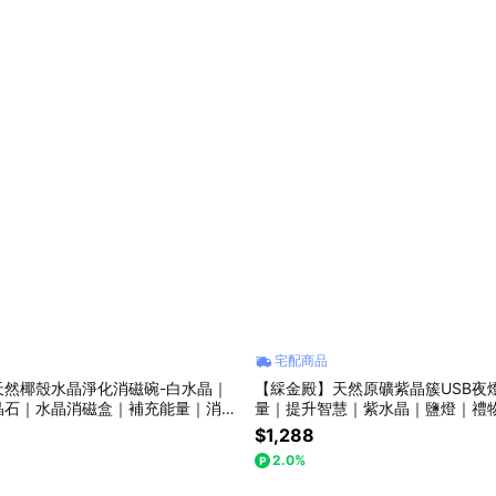
宅配商品
天然椰殼水晶淨化消磁碗-白水晶｜
【綵金殿】天然原礦紫晶簇USB夜
晶石｜水晶消磁盒｜補充能量｜消除
量｜提升智慧｜紫水晶｜鹽燈｜禮
物｜送禮｜生日｜生日禮物｜交換禮
日｜生日禮物｜交換禮物
$1,288
2.0%