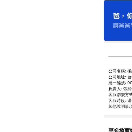
公司名稱: 
公司地址: 
統一編號: 90
負責人: 張
客服聯繫方式: 
客服時段: 週一
其他說明事項:
更多推薦
看更多