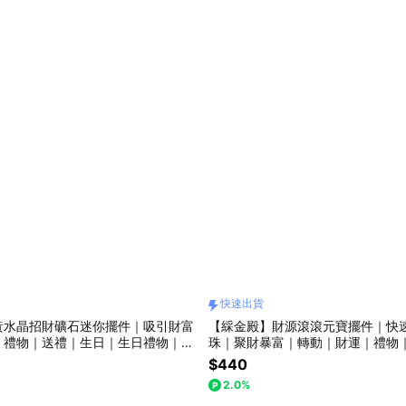
快速出貨
黃水晶招財礦石迷你擺件｜吸引財富
【綵金殿】財源滾滾元寶擺件｜快
｜禮物｜送禮｜生日｜生日禮物｜交
珠｜聚財暴富｜轉動｜財運｜禮物
｜生日禮物｜交換禮物
$440
2.0%