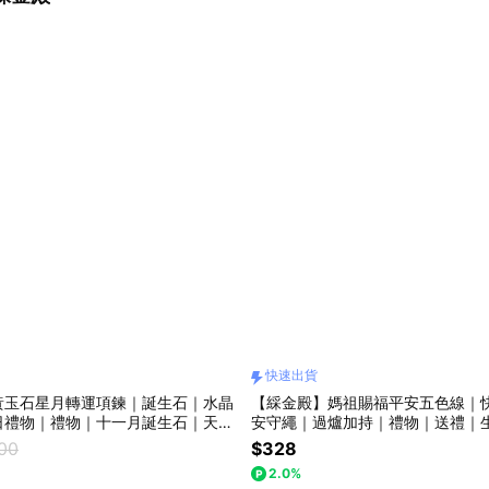
快速出貨
黃玉石星月轉運項鍊｜誕生石｜水晶
【綵金殿】媽祖賜福平安五色線｜
日禮物｜禮物｜十一月誕生石｜天蠍
安守繩｜過爐加持｜禮物｜送禮｜
｜鎮瀾宮｜過爐
物｜交換禮物
200
$328
2.0%