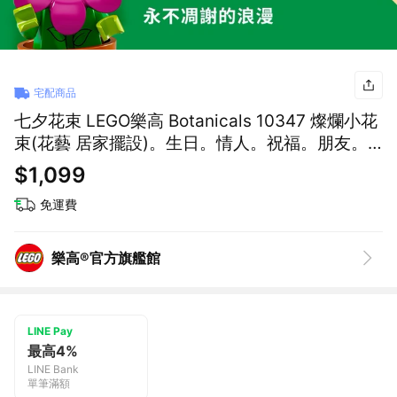
宅配商品
七夕花束 LEGO樂高 Botanicals 10347 燦爛小花
束(花藝 居家擺設)。生日。情人。祝福。朋友。
居家擺飾
$1,099
免運費
樂高®官方旗艦館
LINE Pay
最高4%
LINE Bank
單筆滿額