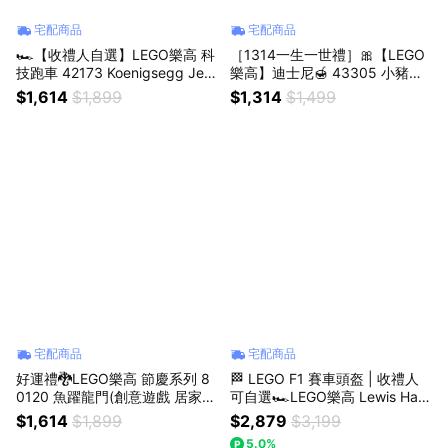
宅配商品
宅配商品
🏎️【收禮人自選】LEGO樂高 科
［1314一生一世禮］🎀【LEGO
技跑車 42173 Koenigsegg Jes
樂高】迪士尼🍯 43305 小豬的
ko Absolut 灰色極致超跑 / 421
歡樂生日 (迪士尼 小熊維尼 玩具
$1,614
$1,899
$1,314
$1,499
51 Bugatti Bolide布加迪 跑車模
居家擺設 )
型
宅配商品
宅配商品
好運禮🐉LEGO樂高 節慶系列 8
🏁 LEGO F1 賽車頭盔 | 收禮人
0120 魚躍龍門(創意遊戲 居家擺
可自選🏎️LEGO樂高 Lewis Ham
設)
ilton｜Charles Leclerc ｜Lando
$1,614
$1,899
$2,879
$3,199
Norris｜Oscar Piastri 頭盔
5.0%