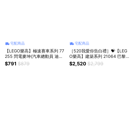
宅配商品
宅配商品
【LEGO樂高】極速賽車系列 77
［520我愛你告白禮］💝【LEG
255 閃電麥坤(汽車總動員 迪士
O樂高】建築系列 21064 巴黎－
尼皮克斯)
愛之城(法國景色 居家擺設)
$791
$879
$2,520
$2,799