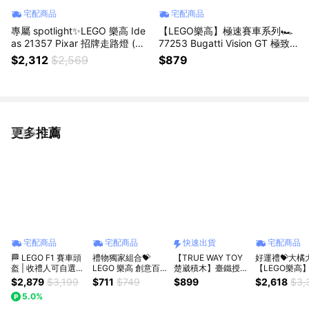
宅配商品
宅配商品
專屬 spotlight✨LEGO 樂高 Ide
【LEGO樂高】極速賽車系列🏎️
as 21357 Pixar 招牌走路燈 (居
77253 Bugatti Vision GT 極致
家擺設 禮物 DIY積木 生日禮物 )
跑車(布加迪跑車 賽車模型)
$2,312
$2,569
$879
更多推薦
看更多
宅配商品
宅配商品
快速出貨
宅配商品
🏁 LEGO F1 賽車頭
禮物獨家組合💝
【TRUE WAY TOY
好運禮💝大橘
盔 | 收禮人可自選🏎️
LEGO 樂高 創意百
楚崴積木】臺鐵授權
【LEGO樂高
LEGO樂高 Lewis
變系列3合1 31147
｜CT-273仲夏寶島
Ideas 21376 橘貓
$2,879
$3,199
$711
$749
$899
$2,618
$3,
Hamilton｜Charles
復古照相機
號2合1蒸汽火車積木
(動物玩具 居
5.0%
Leclerc ｜Lando
📷/11508雛菊
組EW-5269｜鐵道
)