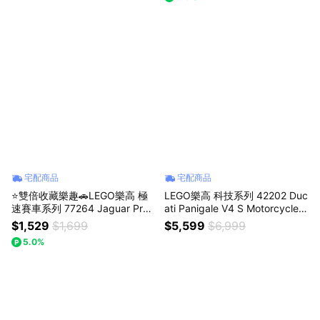
宅配商品
宅配商品
⭐雙倍收藏樂趣🚗LEGO樂高 極
LEGO樂高 科技系列 42202 Duc
速賽車系列 77264 Jaguar Proj
ati Panigale V4 S Motorcycle
ect 7 和 Land Rover Defender
(杜卡迪 摩托車)
$1,529
$1,699
$5,599
$6,999
5.0%