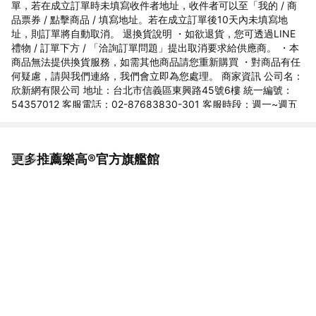
單，若在成立訂單時未填寫收件者地址，收件者可以至「我的 / 商
品票券 / 點擊商品 / 填寫地址。若在成立訂單後10天內未填寫地
址，則訂單將自動取消。 退換貨說明 ・如欲退貨，您可透過LINE
禮物 / 訂單下方 / 「洽詢訂單問題」提出取消要求給供應商。 ・本
商品無法提供換貨服務，如需其他商品請您重新購買 ・對商品有任
何疑慮，請與我們連絡，我們會立即為您處理。 商家資訊 公司名：
欣新網有限公司 地址：台北市信義區東興路45號6樓 統一編號：
54357012 客服電話：02-87683830-301 客服時段：週一~週五
9:30~18:00
更多推薦樂高®官方旗艦館
看更多