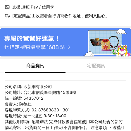
支援LINE Pay / 信用卡
[宅配商品]由收禮者自行填寫收件地址，便利又貼心。
商品資訊
宅配資訊
公司名稱: 欣新網有限公司
公司地址: 台北市信義區東興路45號6樓
統一編號: 54357012
負責人: 陳德仁
客服聯繫方式: 02-87683830--301
客服時段: 週一~週五 9:30~18:00
其他說明事項: 配送辦法 完成付款後會儘速使用本公司配合的新竹
物流寄出，出貨時間三日工作天(不含例假日)。 注意事項 ・送禮訂