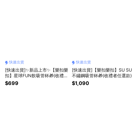
快速出貨
快速出貨
[快速出貨]✨新品上市✨【樂扣樂
[快速出貨]【樂扣樂扣】SU SU
扣】星球FUN飲吸管杯🎁(收禮者
不鏽鋼吸管杯🎁(收禮者任選款)
任選款)
$699
$1,090