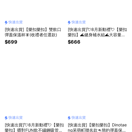
快速出貨
快速出貨
[快速出貨]【樂扣樂扣】雙飲口
[快速出貨]💘8月新動禮💘【樂扣
彈蓋保溫杯🧚(收禮者任選款)
樂扣】🌊健身補水組🌊大容量豪
飲水壺+搖搖水壺(收禮者任選款)
$699
$666
『LINE禮物獨家組合』
快速出貨
快速出貨
[快速出貨]💘8月新動禮💘【樂扣
[快速出貨]【樂扣樂扣】Dinotae
樂扣】嚼對FUN飲不鏽鋼吸管杯
ng呆萌町聯名款🦘簡約彈蓋保溫