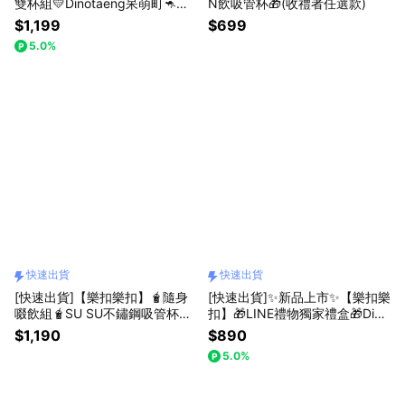
雙杯組💛Dinotaeng呆萌町🦘嚼
N飲吸管杯🎁(收禮者任選款)
對FUN飲吸管杯+清新手提耐熱
$1,199
$699
玻璃隨行杯『LINE禮物獨家組
5.0%
合』
快速出貨
快速出貨
[快速出貨]【樂扣樂扣】🧋隨身
[快速出貨]✨新品上市✨【樂扣樂
啜飲組🧋SU SU不鏽鋼吸管杯
扣】🎁LINE禮物獨家禮盒🎁Dino
+杯帶(收禮者任選款)
taeng呆萌町嚼對FUN飲吸管杯
$1,190
$890
+矽膠環杯帶
5.0%