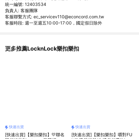
統一編號: 12403534
負責人: 客服團隊
客服聯繫方式: ec_servicev110@econcord.com.tw
客服時段: 週一至週五10:00-17:00，國定假日除外
更多推薦LocknLock樂扣樂扣
看更多
快速出貨
快速出貨
[快速出貨]【樂扣樂扣】💛聯名
[快速出貨]【樂扣樂扣】嚼對FU