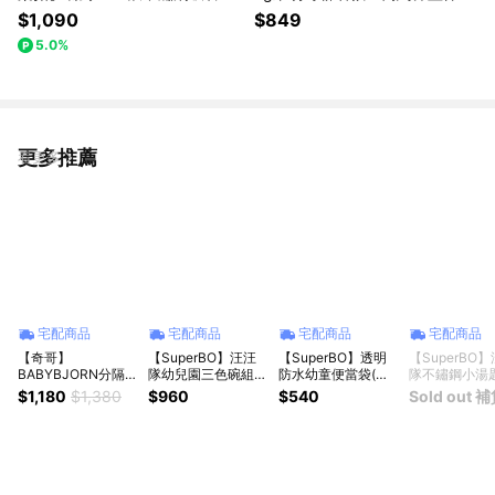
🧋(收禮者任選款)
杯🎁(收禮者任選款)
$1,090
$849
5.0%
更多推薦
看更多
宅配商品
宅配商品
宅配商品
宅配商品
【奇哥】
【SuperBO】汪汪
【SuperBO】透明
【SuperBO
BABYBJORN分隔餐
隊幼兒園三色碗組
防水幼童便當袋(汪
隊不鏽鋼小湯
盤餐具 4件組 (4色
(附匙.附餐袋)
汪隊)2入組
(10.5cm)幼
$1,180
$1,380
$960
$540
Sold out 
選擇)｜寶寶禮盒、
碗適用(3入組)
生日禮、週歲禮、兒
童餐具