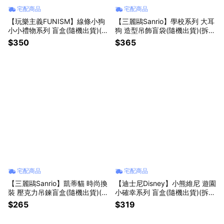
宅配商品
宅配商品
【玩樂主義FUNISM】線條小狗
【三麗鷗Sanrio】學校系列 大耳
小小禮物系列 盲盒(隨機出貨)(拆
狗 造型吊飾盲袋(隨機出貨)(拆封
封不退)【墊腳石】公仔 盒玩 擺
不退)【墊腳石】
$350
$365
飾
宅配商品
宅配商品
【三麗鷗Sanrio】凱蒂貓 時尚換
【迪士尼Disney】小熊維尼 遊園
裝 壓克力吊鍊盲盒(隨機出貨)(拆
小確幸系列 盲盒(隨機出貨)(拆封
封不退)【墊腳石】鑰匙圈 吊飾
不退)【墊腳石】
$265
$319
玩偶娃娃