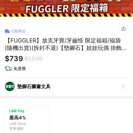
宅配商品
【FUGGLER】放克牙寶/牙齒怪 限定福箱/福袋
(隨機出貨)(拆封不退)【墊腳石】娃娃玩偶 掛飾
吊飾 盲袋盲盒盲包 驚喜包
$739
$1,039
免運費
墊腳石圖書文具
LINE Pay
最高4%
LINE Bank
單筆滿額