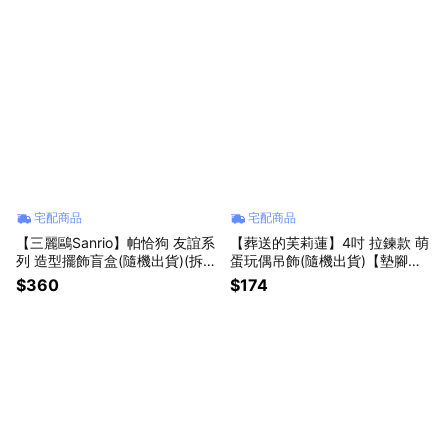
宅配商品
宅配商品
【三麗鷗Sanrio】帕恰狗 友誼系
【葬送的芙莉蓮】4吋 拉鍊款 萌
列 造型擺飾盲盒(隨機出貨)(拆封
蛋玩偶吊飾(隨機出貨)【墊腳
不退)【墊腳石】盒玩 公仔
石】
$360
$174