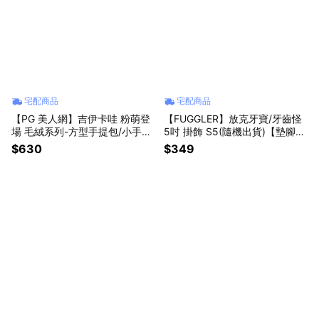
宅配商品
宅配商品
【PG 美人網】吉伊卡哇 粉萌登
【FUGGLER】放克牙寶/牙齒怪
場 毛絨系列-方型手提包/小手提
5吋 掛飾 S5(隨機出貨)【墊腳
包【墊腳石】
石】
$630
$349