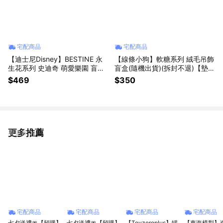
宅配商品
宅配商品
【迪士尼Disney】BESTINE 永
【線條小狗】軟糖系列 絨毛吊飾
生花系列 史迪奇 萌愛樂園 盲盒
盲盒(隨機出貨)(拆封不退)【墊腳
(隨機出貨)(拆封不退)【墊腳石】
石】盒玩 鑰匙圈
$469
$350
更多推薦
看更多
宅配商品
宅配商品
宅配商品
宅配商品
七夕送禮🎀【預購】
七夕送禮🎀【預購】
【Toyzeroplus】罐
【東海模型】