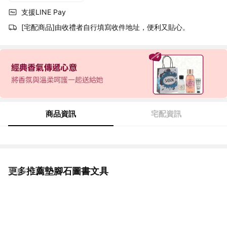
支援LINE Pay
[宅配商品]由收禮者自行填寫收件地址，便利又貼心。
商品資訊
宅配資訊
更多推薦墊腳石圖書文具
看更多