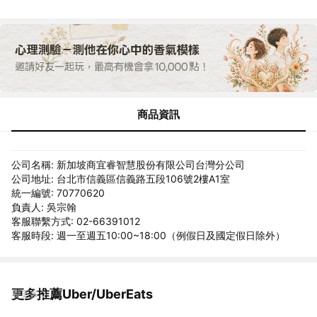
商品資訊
公司名稱: 新加坡商宜睿智慧股份有限公司台灣分公司
公司地址: 台北市信義區信義路五段106號2樓A1室
統一編號: 70770620
負責人: 吳宗翰
客服聯繫方式: 02-66391012
客服時段: 週一至週五10:00~18:00（例假日及國定假日除外）
更多推薦Uber/UberEats
看更多