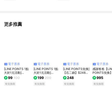
更多推薦
看更多
電子票券
電子票券
電子票券
電子票券
[LINE POINTS 1點
[LINE POINTS 1點
[LINE POINTS兌換]
感謝爸爸【LIN
大於1元活動]
大於1元活動]
【石二鍋】$248套
POINTS兌換
【foodpanda】優惠
【foodpanda】優惠
餐好禮即享券
PChome 24
99
100
199
200
248
995
碼 100元好禮即享券
碼 200元好禮即享
電子禮券1000
(輸入序號後即可取
券(輸入序號後即可
樂券
有兌換期
有兌換期
有兌換期
有兌換期
得foodpanda優惠
取得foodpanda優惠
碼)
碼)