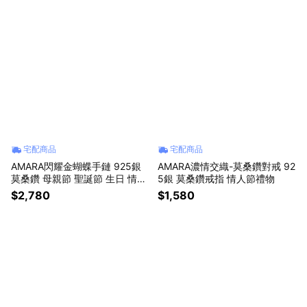
宅配商品
宅配商品
AMARA閃耀金蝴蝶手鏈 925銀
AMARA濃情交織-莫桑鑽對戒 92
莫桑鑽 母親節 聖誕節 生日 情人
5銀 莫桑鑽戒指 情人節禮物
節禮物
$2,780
$1,580