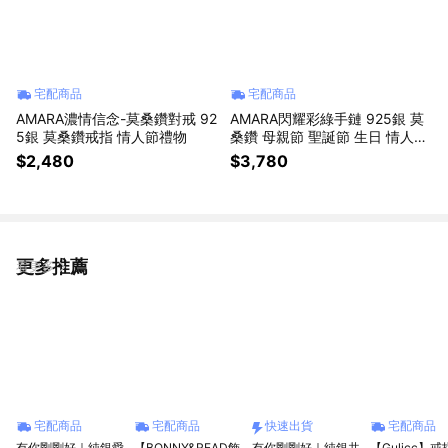
宅配商品
宅配商品
AMARA濃情信念-莫桑鑽對戒 92
AMARA閃耀彩綠手鏈 925銀 莫
5銀 莫桑鑽戒指 情人節禮物
桑鑽 母親節 聖誕節 生日 情人節
禮物
$2,480
$3,780
更多推薦
看更多
宅配商品
宅配商品
快速出貨
宅配商品
有你剛剛好｜純銀愛
【BONNY&READ飾
有你剛剛好｜純銀共
【Gulicc】戒