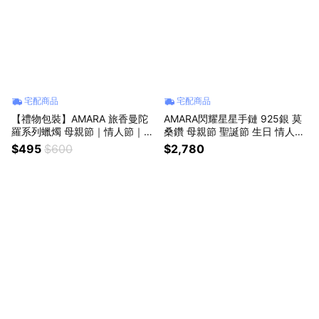
宅配商品
宅配商品
【禮物包裝】AMARA 旅香曼陀
AMARA閃耀星星手鏈 925銀 莫
羅系列蠟燭 母親節｜情人節｜生
桑鑽 母親節 聖誕節 生日 情人節
日禮物推薦
禮物
$495
$600
$2,780