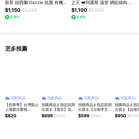
新星 紐西蘭 Dazzle 炫麗 有機蘋
之王 👑阿露斯 溫室 網紋綠肉 哈
果 6入禮盒🍎｜紐西蘭蘋果禮盒
密瓜禮盒🍈🎁｜阿露斯哈密瓜禮
$1,150
$1,250
$1,100
$1,200
盒
2.0%
2.0%
更多推薦
看更多
宅配商品
宅配商品
宅配商品
宅配商品
【切果季】台灣梨山
預購商品🍐指定區間
預購商品🍐指定區間
預購商品🍐指
上海蜜水蜜桃
出貨🍐【寬哥】花蓮
出貨🍐【台南李文粒
出貨🍐【台南
(170g±10%/盒)
鶴岡冠軍老欉文旦1
果園】麻豆紅柚3kg
果園】頂級麻
$820
$699
$849
$599
$749
$950
$1,10
箱(6kg/箱)｜鶴岡老
x1箱 (2-4入/箱)｜
6kg x1箱(12-
欉 產地直送｜東部
60年老欉 產地直送
箱)｜60年老欉
柚王獲獎無數｜中秋
｜中秋禮盒
直送｜中秋禮
禮盒