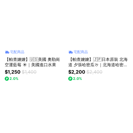
宅配商品
宅配商品
【帕查嬤嬤】🇺🇸美國 奧勒崗
【帕查嬤嬤】🇯🇵日本原裝 北海
空運藍莓 ☀️｜美國進口水果
道 夕張哈密瓜🍈｜北海道哈密瓜
禮盒
$1,250
$1,400
$2,200
$2,400
2.0%
2.0%