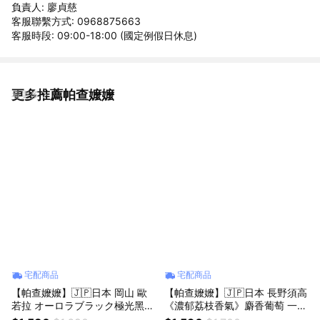
負責人: 廖貞慈
客服聯繫方式: 0968875663
客服時段: 09:00-18:00 (國定例假日休息)
更多推薦帕查嬤嬤
看更多
宅配商品
宅配商品
【帕查嬤嬤】🇯🇵日本 岡山 歐
【帕查嬤嬤】🇯🇵日本 長野須高
若拉 オーロラブラック極光黑葡
《濃郁荔枝香氣》麝香葡萄 一房
萄 一房禮盒🍇｜日本歐若拉葡萄
禮盒🍇｜日本麝香葡萄禮盒