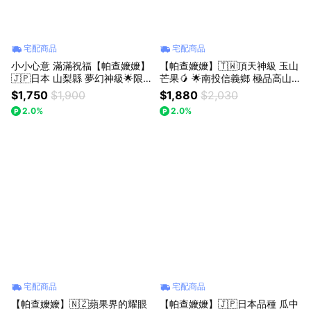
宅配商品
宅配商品
小小心意 滿滿祝福【帕查嬤嬤】
【帕查嬤嬤】🇹🇼頂天神級 玉山
🇯🇵日本 山梨縣 夢幻神級🌟限
芒果🥭 🌟南投信義鄉 極品高山
量款《春日居》川中島 水蜜桃 2
愛文芒果🥭｜玉山愛文芒果禮盒
$1,750
$1,900
$1,880
$2,030
玉禮盒🍑｜日本水蜜桃禮盒
2.0%
2.0%
宅配商品
宅配商品
【帕查嬤嬤】🇳🇿蘋果界的耀眼
【帕查嬤嬤】🇯🇵日本品種 瓜中