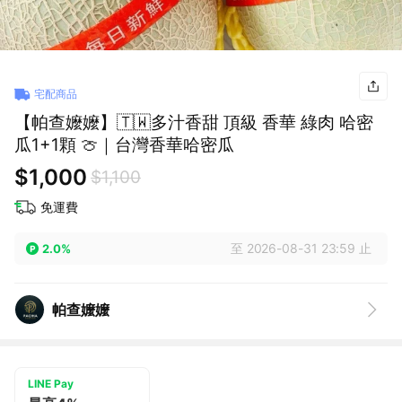
宅配商品
【帕查嬤嬤】🇹🇼多汁香甜 頂級 香華 綠肉 哈密
瓜1+1顆 🍈｜台灣香華哈密瓜
$1,000
$1,100
免運費
至 2026-08-31 23:59 止
2.0%
帕查嬤嬤
LINE Pay