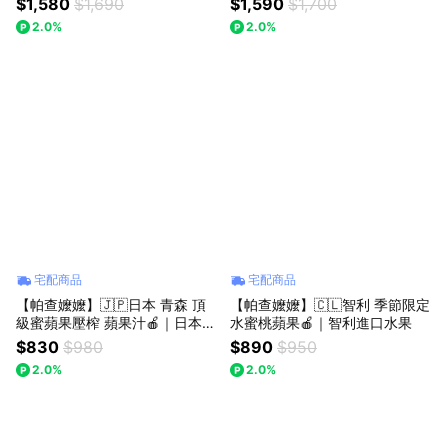
$1,580
$1,690
$1,590
$1,700
禮盒
2.0%
2.0%
宅配商品
宅配商品
【帕查嬤嬤】🇯🇵日本 青森 頂
【帕查嬤嬤】🇨🇱智利 季節限定
級蜜蘋果壓榨 蘋果汁🍎｜日本蘋
水蜜桃蘋果🍎｜智利進口水果
果汁禮盒
$830
$980
$890
$950
2.0%
2.0%