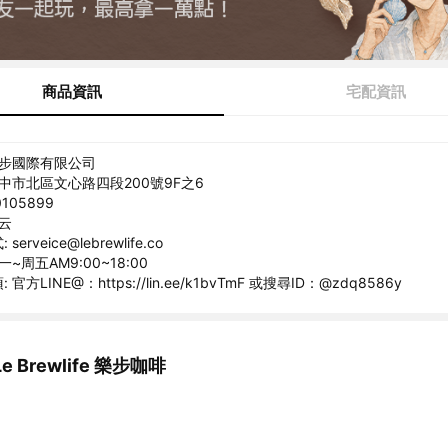
商品資訊
宅配資訊
樂步國際有限公司
台中市北區文心路四段200號9F之6
105899
薰云
erveice@lebrewlife.co
~周五AM9:00~18:00
官方LINE@：https://lin.ee/k1bvTmF 或搜尋ID：@zdq8586y
 Brewlife 樂步咖啡