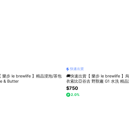
快速出貨
樂步 le brewlife 】精品浸泡/茶包
🚚快速出貨【 樂步 le brewlife 
 & Butter
衣索比亞谷吉 野獸廠 G1 水洗 精
$750
2.0%