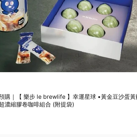
購｜【 樂步 le brewlife 】幸運星球 •黃金豆沙蛋
超濃縮膠卷咖啡組合 (附提袋)