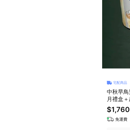
宅配商品
中秋早鳥預
月禮盒＋
$1,760
免運費