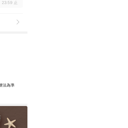
 23:59 止
辦法為準