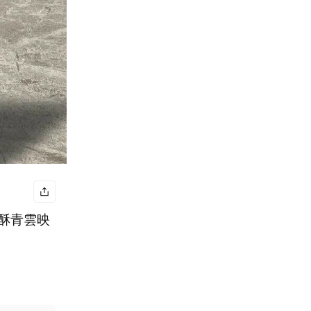
黃酥青雲映