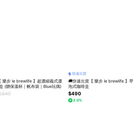
快速出貨
樂步 le brewlife 】超濃縮義式濃
🚚快速出貨【 樂步 le brewlife 
盒 (贈保溫杯｜帆布袋｜Blue玩偶)
泡式咖啡盒
1,640
$490
2.0%