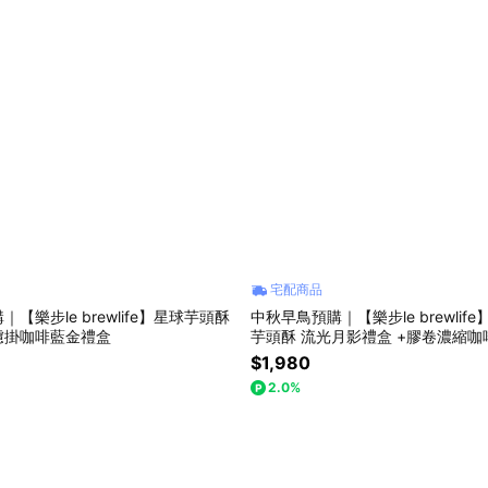
宅配商品
【樂步le brewlife】星球芋頭酥
中秋早鳥預購｜【樂步le brewlif
濾掛咖啡藍金禮盒
芋頭酥 流光月影禮盒 +膠卷濃縮咖啡套組 附提
袋
$1,980
2.0%