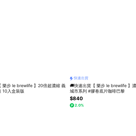
快速出貨
樂步 le brewlife 】20倍超濃縮 義
🚚快速出貨【 樂步 le brewlife
 10入盒裝版
城市系列 #膠卷底片咖啡巴黎
$840
2.0%