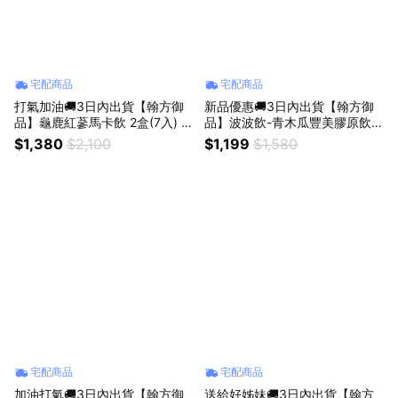
宅配商品
宅配商品
打氣加油🚚3日內出貨【翰方御
新品優惠🚚3日內出貨【翰方御
品】龜鹿紅蔘馬卡飲 2盒(7入) 贈
品】波波飲-青木瓜豐美膠原飲 2
品牌送禮提袋 父親節 男友 老公
盒 (10入/盒) 贈 品牌送禮提袋
$1,380
$2,100
$1,199
$1,580
送禮首選
宅配商品
宅配商品
加油打氣🚚3日內出貨【翰方御
送給好姊妹🚚3日內出貨【翰方