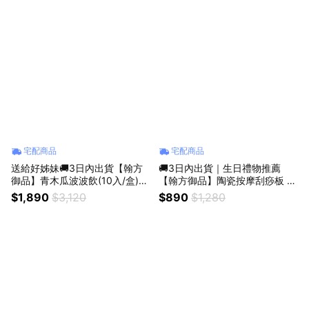
宅配商品
宅配商品
送給好姊妹🚚3日內出貨【翰方
🚚3日內出貨｜生日禮物推薦
御品】青木瓜波波飲(10入/盒)
【翰方御品】陶瓷按摩刮痧板 贈
美胸精華油(45mL) + 贈 陶瓷刮
品牌送禮提袋
$1,890
$3,120
$890
$1,280
痧板 品牌送禮提袋 女生生日禮
物