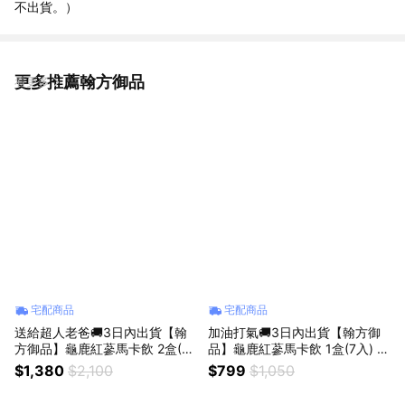
不出貨。）
更多推薦翰方御品
看更多
宅配商品
宅配商品
送給超人老爸🚚3日內出貨【翰
加油打氣🚚3日內出貨【翰方御
方御品】龜鹿紅蔘馬卡飲 2盒(7
品】龜鹿紅蔘馬卡飲 1盒(7入) 贈
入) 贈 品牌送禮提袋 父親節 男
品牌送禮提袋 父親節 男友 老公
$1,380
$2,100
$799
$1,050
友 老公 生日送禮首選
生日送禮首選