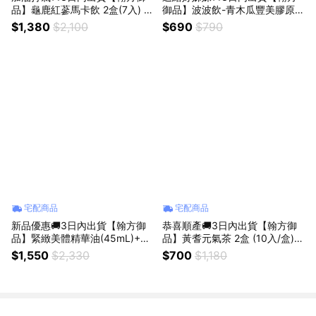
品】龜鹿紅蔘馬卡飲 2盒(7入) 贈
御品】波波飲-青木瓜豐美膠原飲
品牌送禮提袋 父親 爸爸 男友 老
1盒 (10入) 贈 品牌送禮提袋 女
$1,380
$2,100
$690
$790
公 男性送禮
生生日禮物
宅配商品
宅配商品
新品優惠🚚3日內出貨【翰方御
恭喜順產🚚3日內出貨【翰方御
品】緊緻美體精華油(45mL)+陶
品】黃耆元氣茶 2盒 (10入/盒)
瓷刮痧板 贈 品牌送禮提袋
贈 品牌送禮提袋 孕婦 哺乳期 坐
$1,550
$2,330
$700
$1,180
月子 適用