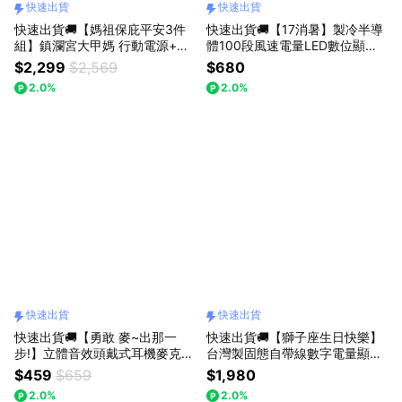
快速出貨
快速出貨
快速出貨🚚【媽祖保庇平安3件
快速出貨🚚【17消暑】製冷半導
組】鎮瀾宮大甲媽 行動電源+隨
體100段風速電量LED數位顯示
身風扇+手機掛繩【台灣製造】
手持風扇K52 E-books
$2,299
$2,569
$680
2.0%
2.0%
快速出貨
快速出貨
快速出貨🚚【勇敢 麥~出那一
快速出貨🚚【獅子座生日快樂】
步!】立體音效頭戴式耳機麥克風
台灣製固態自帶線數字電量顯示
贈二轉一3.5mm轉接線SS76 E-
10000mAh行動電源B148 E-bo
$459
$659
$1,980
books
oks
2.0%
2.0%