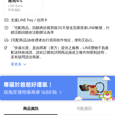
最高4%
LINE Bank
單筆滿額
支援LINE Pay / 信用卡
「宅配商品」回饋將於購買後30天發送至購買者LINE帳號，行
銷活動回饋依活動辦法為準
[宅配商品]由收禮者自行填寫收件地址，便利又貼心。
「快速出貨」是由商家（賣方）提供之服務，LINE禮物不負責
配送時效保證。請於訂購前詳閱商品描述之條件與限制說明，
若有疑問請洽商家。
看更多
商品資訊
宅配資訊