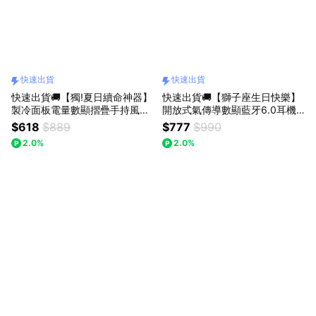
快速出貨
快速出貨
快速出貨🚚【獨!夏日續命神器】
快速出貨🚚【獅子座生日快樂】
製冷面板電量數顯摺疊手持風扇
開放式氣傳導數顯藍牙6.0耳機S
K53 E-books+ 60W Type C快
S71 E-books
$618
$889
$777
$990
充電傳輸二合一手機掛繩30cm_
2.0%
2.0%
RX71