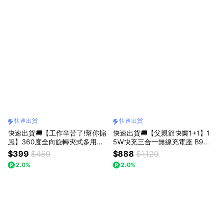
快速出貨
快速出貨
快速出貨🚚【工作辛苦了!幫你搧
快速出貨🚚【父親節快樂1+1】1
風】360度全向旋轉夾式多用途
5W快充三合一無線充電座 B92
強風無葉扇K55 E-books
+ 20W超薄氮化鎵充電器B126
$399
$459
$888
$1,129
2.0%
2.0%