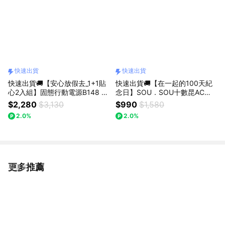
快速出貨
快速出貨
快速出貨🚚【安心放假去_1+1貼
快速出貨🚚【在一起的100天紀
心2入組】固態行動電源B148 +
念日】SOU．SOU十數昆AC插
65W 氮化鎵充電器B147 【台灣
座自帶線三輸出數顯快充行動電
$2,280
$3,130
$990
$1,580
製造充電組】
源 22.2Wh【台灣製造】
2.0%
2.0%
更多推薦
看更多