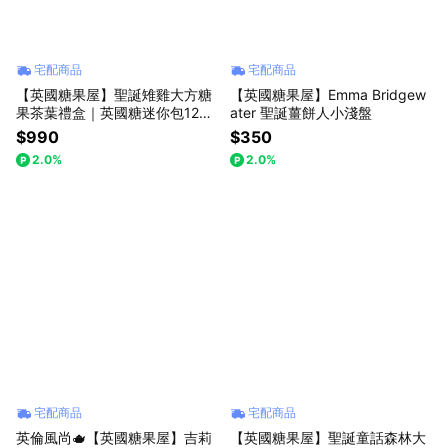
宅配商品
宅配商品
【英國糖果屋】聖誕雉雞大方糖
【英國糖果屋】Emma Bridgew
果茶葉禮盒｜英國糖迷你包12包
ater 聖誕薑餅人小淺盤
入｜英國茶12包入
$990
$350
2.0%
2.0%
宅配商品
宅配商品
英倫風尚🫖【英國糖果屋】吉莉
【英國糖果屋】聖誕童話森林大