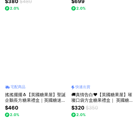
$380
$480
$699
2.0%
2.0%
宅配商品
快速出貨
搖搖擺擺🐧【英國糖果屋】聖誕
🚚真情告白❤️【英國糖果屋】璀
企鵝長方糖果禮盒｜英國糖迷你
璨口袋方盒糖果禮盒｜ 英國糖迷
包4包入
你包2包入｜ 快速出貨
$460
$320
$350
2.0%
2.0%