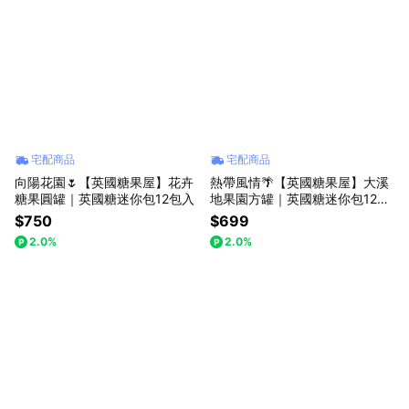
宅配商品
宅配商品
向陽花園🌷【英國糖果屋】花卉
熱帶風情🌴【英國糖果屋】大溪
糖果圓罐｜英國糖迷你包12包入
地果園方罐｜英國糖迷你包12包
入
$750
$699
2.0%
2.0%