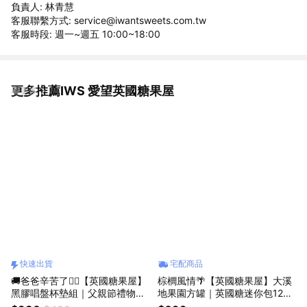
負責人: 林青慧
客服聯繫方式: service@iwantsweets.com.tw
客服時段: 週一~週五 10:00~18:00
更多推薦IWS 愛望英國糖果屋
看更多
快速出貨
宅配商品
🚚爸爸辛苦了🧔‍♂️【英國糖果屋】
棕櫚風情🌴【英國糖果屋】大溪
黑膠唱盤杯墊組｜父親節禮物｜
地果園方罐｜英國糖迷你包12包
快速出貨
入