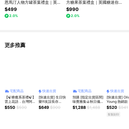
恩馬汀人物方罐茶葉禮盒｜英國
方糖果茶葉禮盒｜英國糖迷你包
茶10包入
12包入｜英國茶12包入
$499
$990
2.0%
2.0%
更多推薦
看更多
宅配商品
快速出貨
宅配商品
快速出貨
【🍃療癒系茶禮🍃】
[快速出貨] 生日快
預購 [指定出貨區間]
[快速出貨] Oli
雲上花語．台灣阿里
樂!!!友誼長存
味覺雅集🥮秋日儀式
Young 熱銷
山金萱烏龍（輕
~【MOS摩斯漢堡】
【ANJESS】禾月雅
身保養💫喝出
$550
$590
$649
$900
$1,288
$1,488
$520
$941
焙）．茶包禮盒
無調味綜合堅果2罐
集6入月餅禮盒｜中
【LATIB】韓
+雙人提袋1個
秋限定 中秋禮盒 中
初榨橄欖油膠
客製刻印
秋送禮 企業送禮 伴
飲｜代寫卡片
手禮 送禮推薦
晨間保養 營養
清爽好喝 喝出