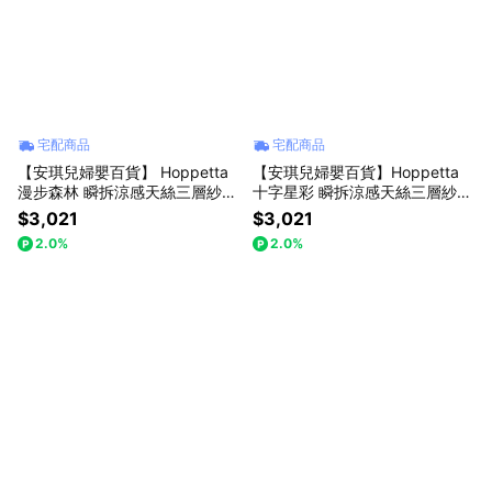
址:新北市中和區建康路10號2樓 統一編號 : 86319700 客服電話 :
02-7709-5899 Line官方客服 : @angelbaby1985 服務時間 : 國定
上班日 10:00-18:00
宅配商品
宅配商品
【安琪兒婦嬰百貨】 Hoppetta
【安琪兒婦嬰百貨】Hoppetta
漫步森林 瞬拆涼感天絲三層紗防
十字星彩 瞬拆涼感天絲三層紗防
踢背心(可拆替換透氣排汗網眼
踢背心(可拆替換透氣排汗網眼
$3,021
$3,021
布)-嬰童(0-3歲)
布-0-3歲-粉紅
2.0%
2.0%