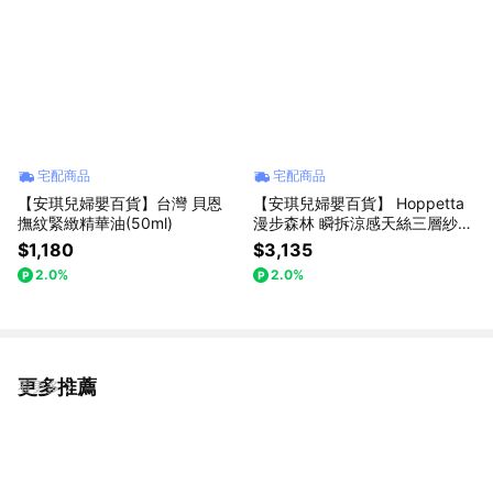
宅配商品
宅配商品
【安琪兒婦嬰百貨】台灣 貝恩
【安琪兒婦嬰百貨】 Hoppetta
撫紋緊緻精華油(50ml)
漫步森林 瞬拆涼感天絲三層紗防
踢背心(可拆替換透氣排汗網眼
$1,180
$3,135
布)-小童(2-7歲)
2.0%
2.0%
更多推薦
看更多