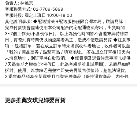
負責人: 林姚宗
客服聯繫方式: 02-7709-5899
客服時段: 國定上班日 10:00-18:00
其他說明事項: ◆配送辦法 ※配送服務僅限台灣本島，敬請見諒！
完成付款後會儘速使用本公司配合的宅配通物流寄出，出貨時間
3~7個工作天(不含例假日)。 以上為預估時間皆不含週末與特殊節
日，實際到貨時間仍以物流業者為主，造成不便敬請見諒 ◆注意事
項 ・送禮訂單，若在成立訂單時未填寫收件者地址，收件者可以至
「我的 / 商品票券 / 點擊商品 / 填寫地址。 若在成立訂單後10天內
未填寫地址，則訂單將自動取消。 ◆鑑賞期及退貨注意事項 1.提供
7天鑑賞期之權益(含例假日，此為考慮期並非試用期)。若商品如經
拆封、使用、以致缺乏完整性即失去再販售價值時，恕無法退貨。
2.退貨商品須為全新狀態且包裝完整商品（保持退貨商品、內外包
裝、贈品等之完整性）。 3.若要退貨，請以原始包裝方式寄回，包
含完整無損之外箱、商品、包裝紙，目錄、吊牌、贈品等。若原外
箱已遺失，請另使用紙箱包覆於商品原廠包裝外，切勿直接於原包
更多推薦安琪兒婦嬰百貨
看更多
裝上黏貼紙張或書寫文字，來做寄送。若原盒內所有物品有損壞或
遺失，恕不接受退貨。 4.7天鑑賞期，不可適用於以下情況，如留
有污漬、磨損、有異味、配件不全等，恕不接受退貨。 5.因電腦解
析度及螢幕等問題會有色差差異，以收到的商品實品為準。 6.下單
前欲確認貨量及任何問題歡迎使用聊聊洽詢，國定假日、例假日賣
場暫停回覆訊息及出貨。 ◆商家資訊 公司名稱:安琪兒婦嬰百貨 地