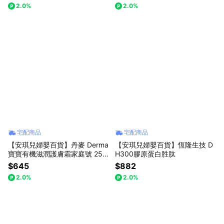
2.0%
2.0%
宅配商品
宅配商品
【安琪兒婦嬰百貨】丹麥 Derma
【安琪兒婦嬰百貨】恆隆生技 D
寶寶有機滋潤護膚霜家庭號 250
H300膠原蛋白胜肽
ml
$645
$882
2.0%
2.0%