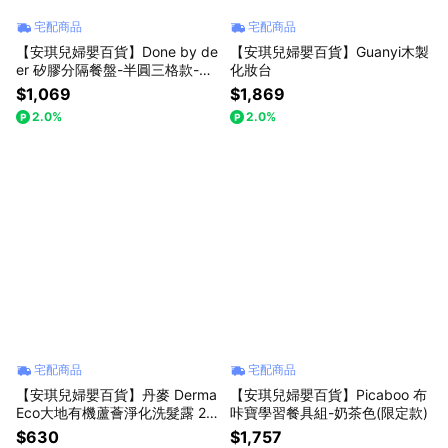
宅配商品
宅配商品
【安琪兒婦嬰百貨】Done by de
【安琪兒婦嬰百貨】Guanyi木製
er 矽膠分隔餐盤-半圓三格款-綠
化妝台
色
$1,069
$1,869
2.0%
2.0%
宅配商品
宅配商品
【安琪兒婦嬰百貨】丹麥 Derma
【安琪兒婦嬰百貨】Picaboo 布
Eco大地有機蘆薈淨化洗髮露 25
咔寶學習餐具組-奶茶色(限定款)
0ml
$630
$1,757