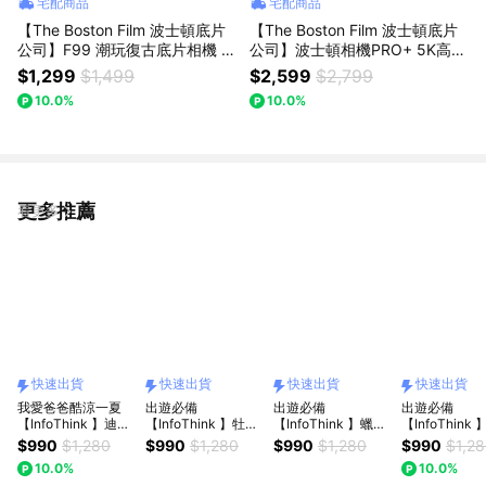
宅配商品
宅配商品
【The Boston Film 波士頓底片
【The Boston Film 波士頓底片
公司】F99 潮玩復古底片相機 可
公司】波士頓相機PRO+ 5K高畫
加購波士頓彩色底片 ISO400 12
質旗艦數位相機
$1,299
$1,499
$2,599
$2,799
張 乙盒 - 萊姆綠
10.0%
10.0%
更多推薦
看更多
快速出貨
快速出貨
快速出貨
快速出貨
我愛爸爸酷涼一夏
出遊必備
出遊必備
出遊必備
【InfoThink 】迪士
【InfoThink 】牡蠣
【InfoThink 】蠟筆
【InfoThink
尼米奇賽車系列手持
奶奶手持製冷風扇
小新手持製冷風扇-
佛手持製冷風
$990
$1,280
$990
$1,280
$990
$1,280
$990
$1,2
製冷風扇(BSMI/wh
(BSMI/wh可上飛機)
可愛小葵(BSMI/wh
(BSMI/wh可
10.0%
10.0%
可上飛機)快速出貨
(快速出貨)
可上飛機)(快速出貨)
快速出貨