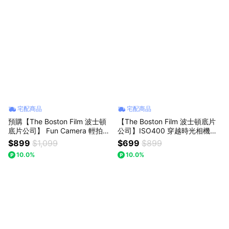
宅配商品
宅配商品
預購【The Boston Film 波士頓
【The Boston Film 波士頓底片
底片公司】 Fun Camera 輕拍潮
公司】ISO400 穿越時光相機底
影 一次性帶閃光底片相機即可拍
片
$899
$1,099
$699
$899
- 貝殼白
10.0%
10.0%