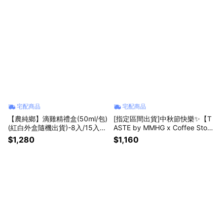
宅配商品
宅配商品
【農純鄉】滴雞精禮盒(50ml/包)
[指定區間出貨]中秋節快樂✨【T
(紅白外盒隨機出貨)-8入/15入
ASTE by MMHG x Coffee Stop
【墊腳石】日常保養 養生滋補
over】月球願境 平裝禮盒(月餅4
$1,280
$1,160
伴手禮
入+咖啡4入)(附提袋)(含運)【墊
腳石】