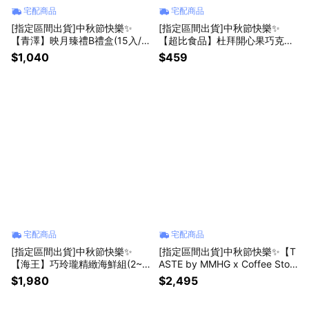
宅配商品
宅配商品
[指定區間出貨]中秋節快樂✨
[指定區間出貨]中秋節快樂✨
【青澤】映月臻禮B禮盒(15入/
【超比食品】杜拜開心果巧克力
盒)(附提袋)(含運)【墊腳石】月
夾心餅禮盒(5入/盒)(含運)【墊腳
$1,040
$459
餅 伴手禮
石】
宅配商品
宅配商品
[指定區間出貨]中秋節快樂✨
[指定區間出貨]中秋節快樂✨【T
【海王】巧玲瓏精緻海鮮組(2~4
ASTE by MMHG x Coffee Stop
人份)(含運)【墊腳石】中秋烤肉
over】月球願境 精裝禮盒(月餅8
$1,980
$2,495
入+咖啡6入)(附提袋)(含運)【墊
腳石】