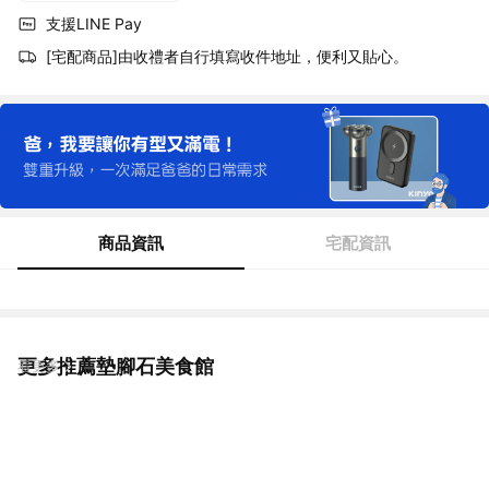
支援LINE Pay
[宅配商品]由收禮者自行填寫收件地址，便利又貼心。
商品資訊
宅配資訊
更多推薦墊腳石美食館
看更多