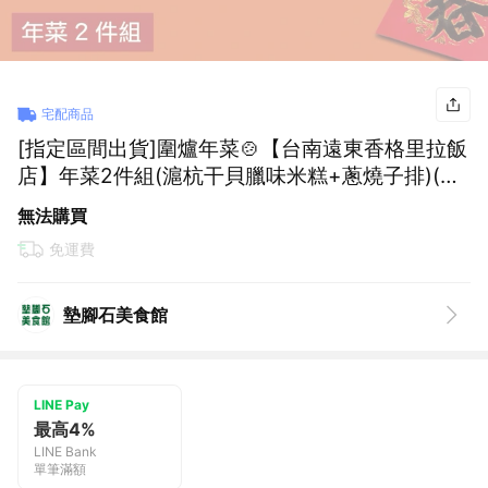
宅配商品
[指定區間出貨]圍爐年菜🍲【台南遠東香格里拉飯
店】年菜2件組(滬杭干貝臘味米糕+蔥燒子排)(含
運)【墊腳石】
無法購買
免運費
墊腳石美食館
LINE Pay
最高4%
LINE Bank
單筆滿額