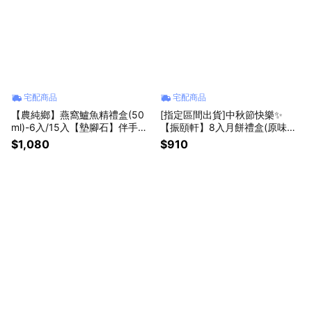
宅配商品
宅配商品
【農純鄉】燕窩鱸魚精禮盒(50
[指定區間出貨]中秋節快樂✨
ml)-6入/15入【墊腳石】伴手禮
【振頤軒】8入月餅禮盒(原味綠
送禮首選 溫潤滋補 養顏美容 出
豆椪+蛋黃酥)(含運)【墊腳石】
$1,080
$910
貨時間約3~14日工作天(不含例
月餅 伴手禮
假日) 預購