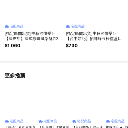
宅配商品
宅配商品
[指定區間出貨]中秋節快樂✨
[指定區間出貨]中秋節快樂✨
【法布甜】法式原味鳳梨酥(12
【台中犂記】招牌綠豆椪禮盒(6
入/盒)(含運)【墊腳石】月餅 伴
入/盒)(含運)【墊腳石】月餅 伴
$1,060
$730
手禮
手禮
更多推薦
看更多
宅配商品
宅配商品
宅配商品
宅配商品
【冊子】素食油飯６
【瓜瓜園】冰烤蕃薯
【良品開飯】買一送
排隊名店🔥【