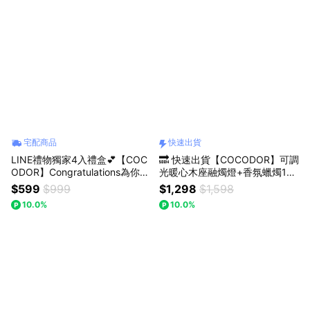
宅配商品
快速出貨
LINE禮物獨家4入禮盒💕【COC
🔜 快速出貨【COCODOR】可調
ODOR】Congratulations為你祝
光暖心木座融燭燈+香氛蠟燭170
福擴香禮盒(200mlx4入) 生日/
g 組合 (情人/送禮/禮盒)
$599
$999
$1,298
$1,598
慶祝/情人節/紀念日/喬遷/療癒/
10.0%
10.0%
慰勞/交換禮物