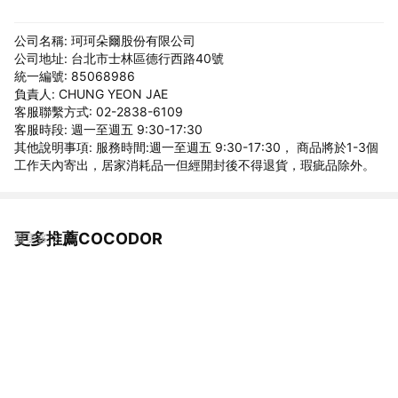
公司名稱: 珂珂朵爾股份有限公司
公司地址: 台北市士林區德行西路40號
統一編號: 85068986
負責人: CHUNG YEON JAE
客服聯繫方式: 02-2838-6109
客服時段: 週一至週五 9:30-17:30
其他說明事項: 服務時間:週一至週五 9:30-17:30， 商品將於1-3個
工作天內寄出，居家消耗品一但經開封後不得退貨，瑕疵品除外。
更多推薦COCODOR
看更多