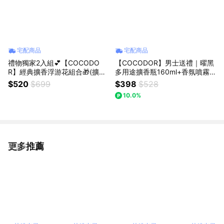
宅配商品
宅配商品
禮物獨家2入組💕【COCODO
【COCODOR】男士送禮｜曜黑
R】經典擴香浮游花組合🎁(擴香
多用途擴香瓶160ml+香氛噴霧8
瓶200mlx2+浮游花包x2+提袋)
0ml(獨家/男士專屬/車用擴香/送
$520
$699
$398
$528
生日/慶祝/情人節/紀念日/療癒/
禮/禮盒)
10.0%
慰勞/交換禮物
更多推薦
看更多