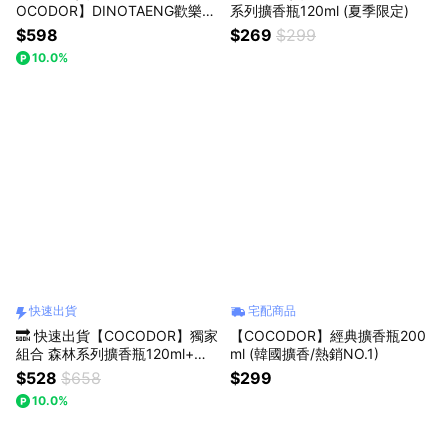
OCODOR】DINOTAENG歡樂系
系列擴香瓶120ml (夏季限定)
列擴香瓶200ml (新年/過年/春
$598
$269
$299
節/情人節/年末/紀念日/喬遷/療
10.0%
癒/慰勞/交換禮物/收禮人自選香
氣)
快速出貨
宅配商品
🔜 快速出貨【COCODOR】獨家
【COCODOR】經典擴香瓶200
組合 森林系列擴香瓶120ml+海
ml (韓國擴香/熱銷NO.1)
洋系列擴香瓶200ml+贈品牌提
$528
$658
$299
袋S.
10.0%