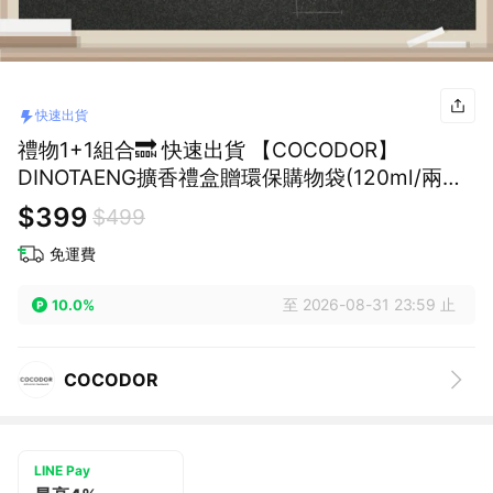
快速出貨
禮物1+1組合🔜 快速出貨 【COCODOR】
DINOTAENG擴香禮盒贈環保購物袋(120ml/兩入
組) (紀念日/畢業/喬遷/療癒/生日/交換禮物/收禮
$399
$499
人自選香氣)
免運費
至 2026-08-31 23:59 止
10.0%
COCODOR
LINE Pay