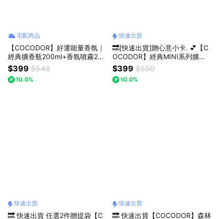
宅配商品
快速出貨
【COCODOR】好運能量香氛｜
🔜[快速出貨]贈心意小卡. 💕【C
經典擴香瓶200ml+香氛噴霧250
OCODOR】經典MINI系列擴香
ml 贈品牌提袋 (情人/好運/招財/
禮盒 ( 50mlx 3入.) 生日/慶祝/情
$399
$548
$399
$599
招桃花/好人緣/事業運/淨化空氣/
人節/年末/紀念日/喬遷/療癒/慰
10.0%
10.0%
送禮/禮盒)
勞/交換禮物/收禮人自選香氣.
快速出貨
快速出貨
🔜 快速出貨 任選2件贈提袋【C
🔜 快速出貨【COCODOR】森林