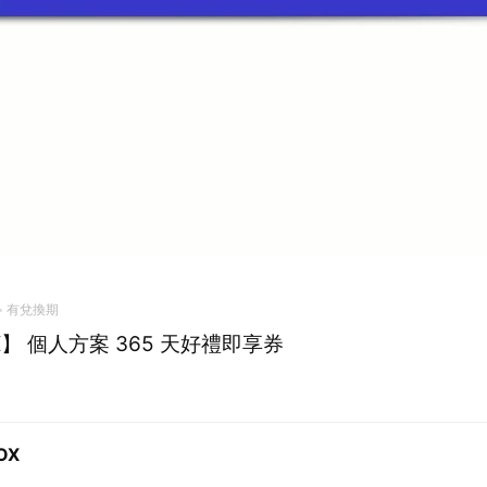
有兌換期
X】 個人方案 365 天好禮即享券
0
OX