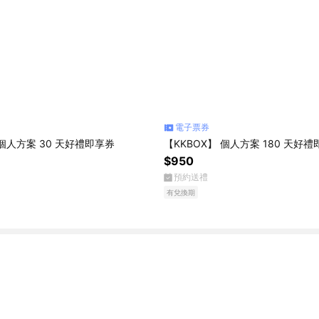
電子票券
】個人方案 30 天好禮即享券
【KKBOX】 個人方案 180 天好
$950
預約送禮
有兌換期