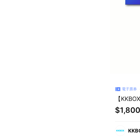
電子票券
【KKBO
$1,80
KKB