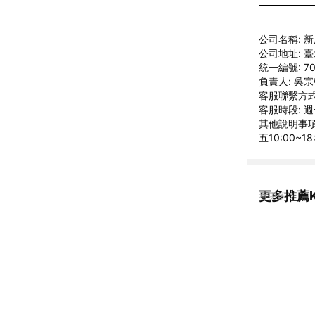
公司名稱: 
公司地址: 
統一編號: 70
負責人: 吳
客服聯繫方式: 
客服時段: 週
其他說明事項:
五10:00~1
更多推薦K
看更多