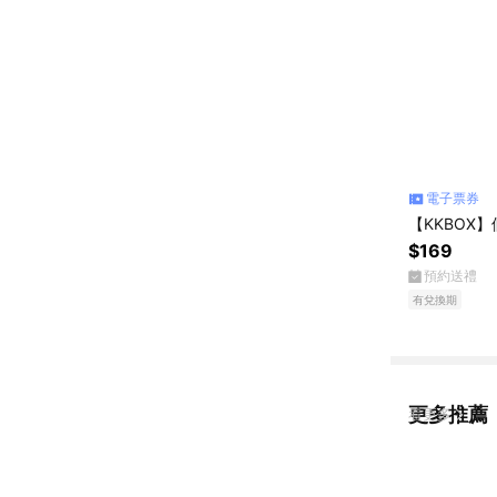
電子票券
【KKBOX
$169
預約送禮
有兌換期
更多推薦
看更多