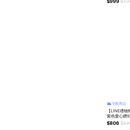
$999
$1,
宅配商品
【LINE禮物獨
紫色愛心鑽9
(贈飾品盒)
$806
$84