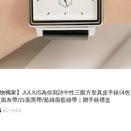
禮物獨家】JULIUS為你寫詩中性三眼方形真皮手錶(4色
灰面灰帶/白面黑帶/藍綠面藍綠帶｜贈手錶禮盒
6
$2,649