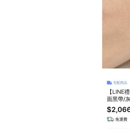
宅配商品
【LINE
面黑帶/
$2,06
免運費