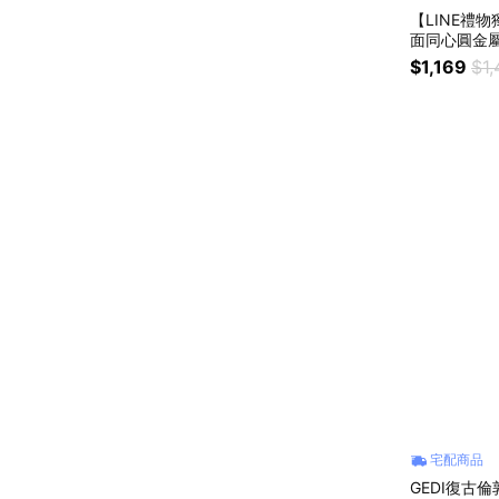
【LINE禮物
面同心圓金屬
藍面藍帶｜
$1,169
$1,
宅配商品
GEDI復古