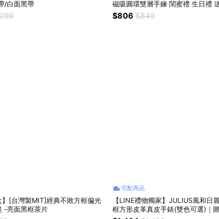
帶/白面黑帶
磁吸圓環雙層手鍊 閨蜜禮 生日禮 
禮物
,299
$806
$849
宅配商品
】[台灣製MIT]經典不敗方框偏光
【LINE禮物獨家】JULIUS風和
 -亮面黑框茶片
框方形皮革真皮手錶(雙色可選)｜