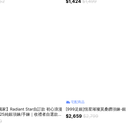
052
$1,424
$1,499
宅配商品
家】Radiant Star自訂款 初心浪漫
[999足銀]恆星璀璨莫桑鑽項鍊-銀
25純銀項鍊/手鍊｜收禮者自選款式
$2,659
$2,799
 生日禮物 情人節禮物
9