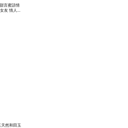
alk甜言蜜語情
女友 情人節
如玉天然和田玉