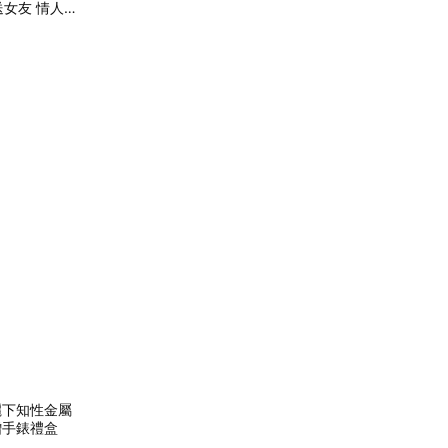
送女友 情人節
日麗下知性金屬
贈手錶禮盒