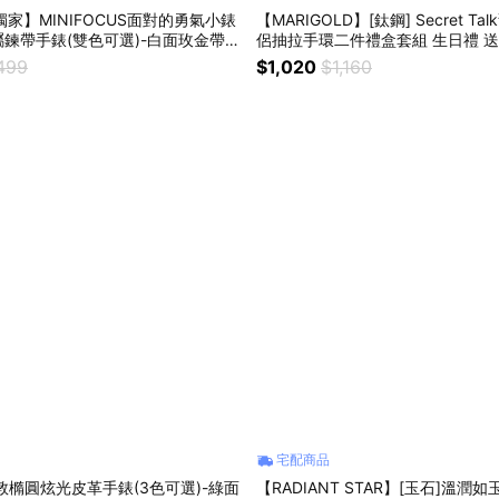
獨家】MINIFOCUS面對的勇氣小錶
【MARIGOLD】[鈦鋼] Secret T
鍊帶手錶(雙色可選)-白面玫金帶/
侶抽拉手環二件禮盒套組 生日禮 送
贈手錶禮盒
禮物 紀念日禮物
499
$1,020
$1,160
宅配商品
倫敦橢圓炫光皮革手錶(3色可選)-綠面
【RADIANT STAR】[玉石]溫潤