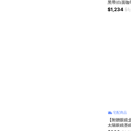
黑帶/白面咖
$1,234
$1
宅配商品
【附贈眼鏡盒
太陽眼鏡墨鏡