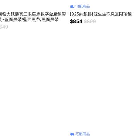
宅配商品
爵商務大錶盤真三眼羅馬數字金屬鍊帶
[925純銀]財源生生不息無限項鍊
選)-藍面黑帶/藍面黑帶/黑面黑帶
$854
$899
,849
宅配商品