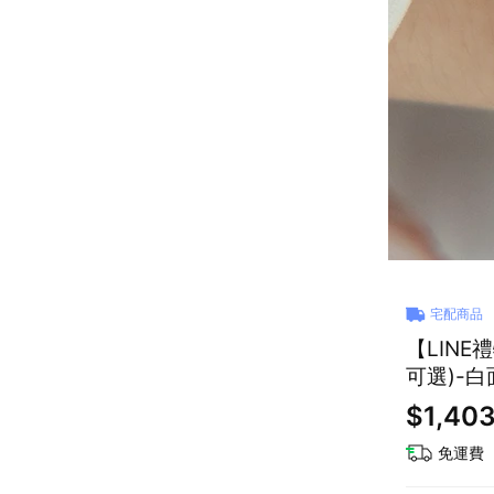
宅配商品
【LIN
可選)-
$1,40
免運費