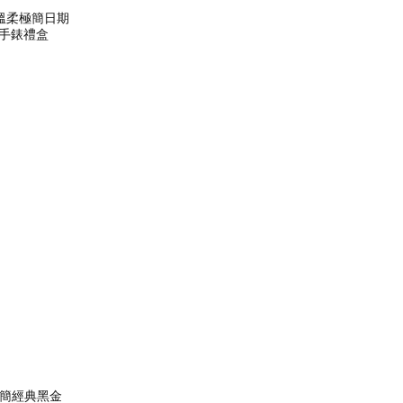
的溫柔極簡日期
手錶禮盒
極簡經典黑金