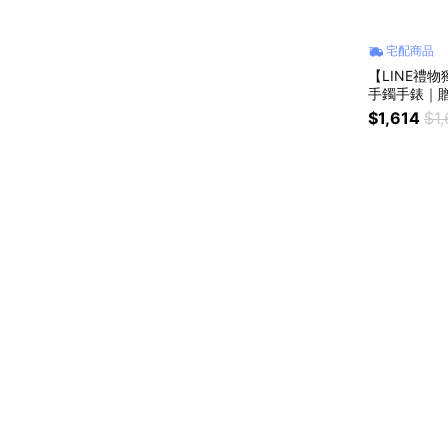
宅配商品
【LINE禮
手鐲手錶｜
$1,614
$1