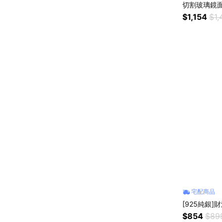
切割玻璃鏡面
帶/膚面玫金
$1,154
$1,
宅配商品
[925純銀
$854
$89