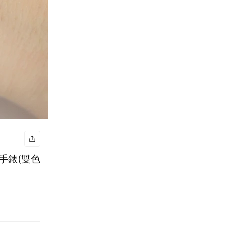
手錶(雙色