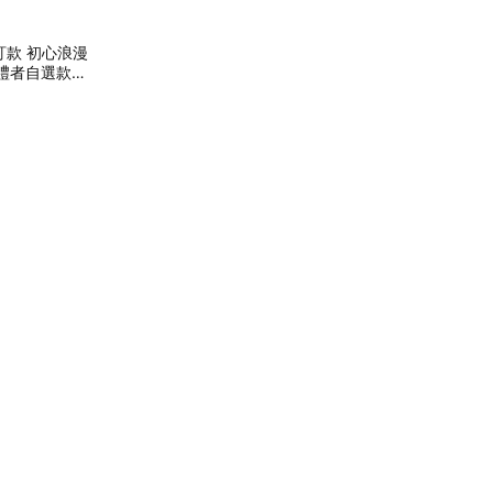
r自訂款 初心浪漫
收禮者自選款式