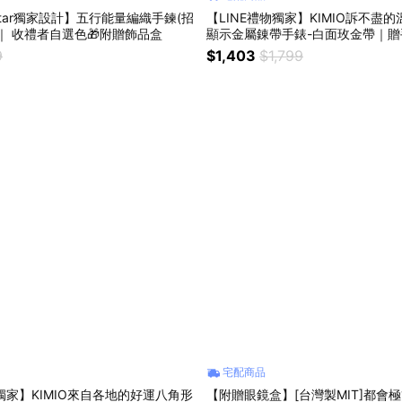
t Star獨家設計】五行能量編織手鍊(招
【LINE禮物獨家】KIMIO訴不盡
｜ 收禮者自選色🎁附贈飾品盒
顯示金屬錬帶手錶-白面玫金帶｜贈
9
$1,403
$1,799
宅配商品
物獨家】KIMIO來自各地的好運八角形
【附贈眼鏡盒】[台灣製MIT]都會