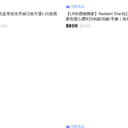
宅配商品
流光皮革炫光手錶(2色可選)-白面黑
【LINE禮物獨家】Radiant Sta
紫色愛心鑽925純銀項鍊/手鍊｜
(贈飾品盒) 生日禮物 情人節禮物
599
$806
$849
宅配商品