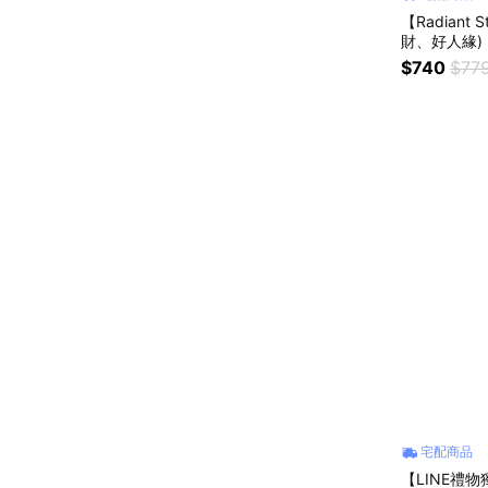
【Radian
財、好人緣)
$740
$77
宅配商品
【LINE禮