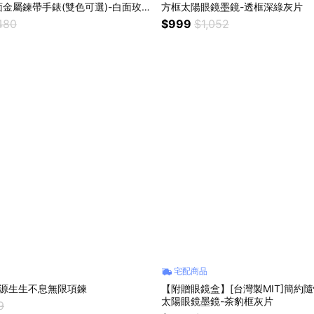
金屬鍊帶手錶(雙色可選)-白面玫金
方框太陽眼鏡墨鏡-透框深綠灰片
帶｜贈手錶禮盒
480
$999
$1,052
宅配商品
]財源生生不息無限項鍊
【附贈眼鏡盒】[台灣製MIT]簡約
太陽眼鏡墨鏡-茶豹框灰片
9