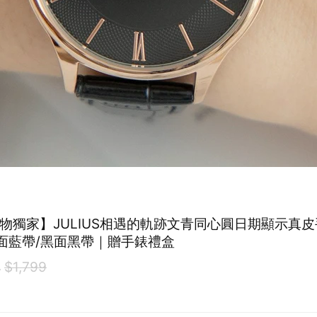
E禮物獨家】JULIUS相遇的軌跡文青同心圓日期顯示真皮
白面藍帶/黑面黑帶｜贈手錶禮盒
3
$1,799