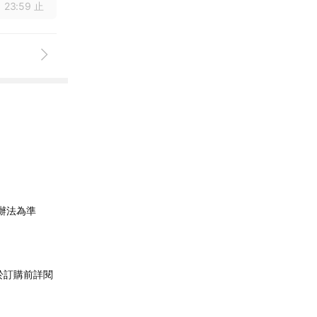
 23:59 止
辦法為準
於訂購前詳閱