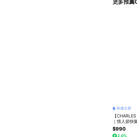
更多推薦CH
看更多
快速出貨
【CHARLES
｜情人節快
出貨｜小CK
$990
2.0%