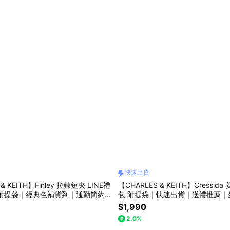
快速出貨
& KEITH】Finley 拉鍊短夾 LINE禮
【CHARLES & KEITH】Cressi
 附提袋｜經典色補貨到｜通勤簡約時
包 附提袋｜快速出貨｜送禮推薦｜
快樂｜生日禮物｜快速出貨｜小CK
人節禮物｜小CK｜官方直營
$1,990
2.0%