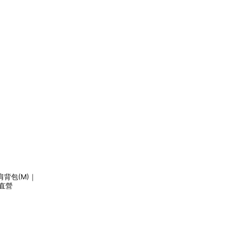
龍肩背包(M)｜
直營