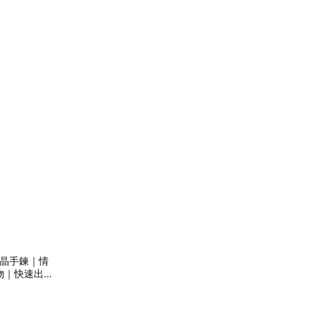
a 水晶手鍊｜情
物｜快速出貨