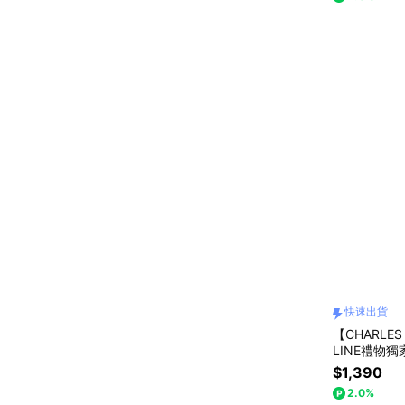
快速出貨
【CHARLE
LINE禮物
物｜情人節
$1,390
2.0%