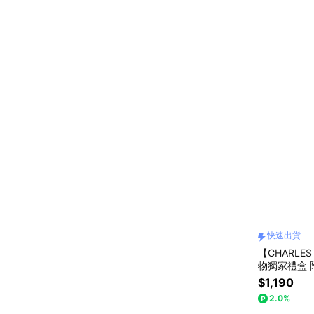
快速出貨
【CHARLES 
物獨家禮盒
尚｜情人節
$1,190
｜官方直營
2.0%