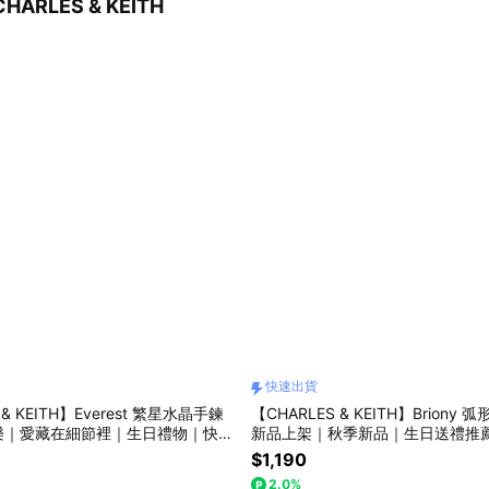
ARLES & KEITH
快速出貨
 & KEITH】Everest 繁星水晶手鍊
【CHARLES & KEITH】Briony
樂｜愛藏在細節裡｜生日禮物｜快速
新品上架｜秋季新品｜生日送禮推
｜官方直營
｜小CK｜官方直營
$1,190
2.0%