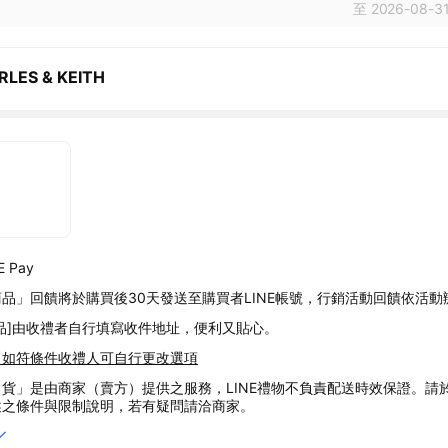
至 2026-08-31
RLES & KEITH
 Pay
品」回饋將於購買後30天發送至購買者LINE帳號，行銷活動回饋依活動
品]由收禮者自行填寫收件地址，便利又貼心。
，如符條件收禮人可自行更改選項
貨」是由商家（賣方）提供之服務，LINE禮物不負責配送時效保證。請
述之條件與限制說明，若有疑問請洽商家。