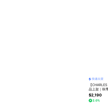
快速出貨
【CHARLES
品上架｜秋
營
$2,190
2.0%