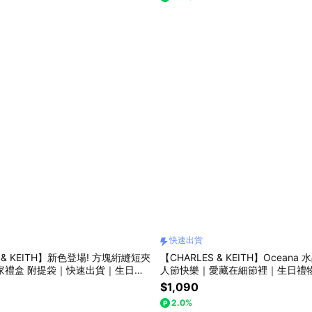
快速出貨
S & KEITH】新色登場! 方塊絎縫短夾
【CHARLES & KEITH】Ocean
獨家禮盒 附提袋｜快速出貨｜生日禮
人節快樂｜愛藏在細節裡｜生日禮
禮物｜小CK｜官方直營
｜小CK｜官方直營
$1,090
2.0%