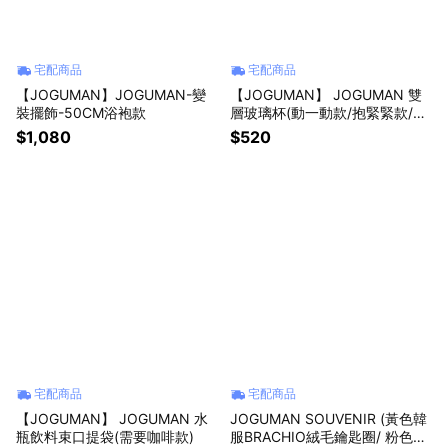
宅配商品
宅配商品
【JOGUMAN】JOGUMAN-變
【JOGUMAN】 JOGUMAN 雙
裝擺飾-50CM浴袍款
層玻璃杯(動一動款/抱緊緊款/拉
長長款)
$1,080
$520
宅配商品
宅配商品
【JOGUMAN】 JOGUMAN 水
JOGUMAN SOUVENIR (黃色韓
瓶飲料束口提袋(需要咖啡款)
服BRACHIO絨毛鑰匙圈/ 粉色韓