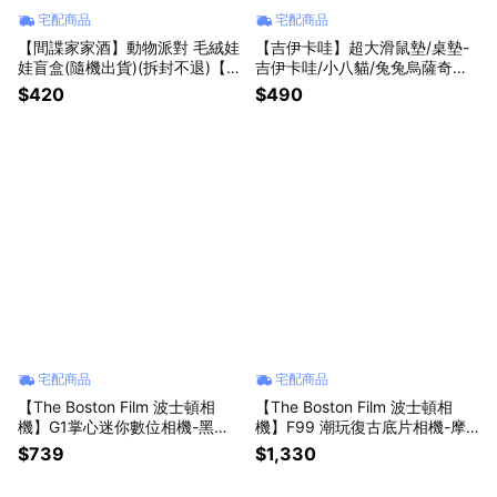
宅配商品
宅配商品
【間諜家家酒】動物派對 毛絨娃
【吉伊卡哇】超大滑鼠墊/桌墊-
娃盲盒(隨機出貨)(拆封不退)【墊
吉伊卡哇/小八貓/兔兔烏薩奇
腳石】盒玩 玩偶 擺飾
【墊腳石】可愛療癒系列 辦公居
$420
$490
家布置 出貨時間約3~14日工作
天(不含例假日)預購
宅配商品
宅配商品
【The Boston Film 波士頓相
【The Boston Film 波士頓相
機】G1掌心迷你數位相機-黑色/
機】F99 潮玩復古底片相機-摩
咖啡色/白色【墊腳石】出貨時間
卡棕/薰衣草紫/萊姆綠/晴空藍/蜜
$739
$1,330
約3~14日工作天(不含例假日)預
桃粉/永恆黑/經典白【墊腳石】
購