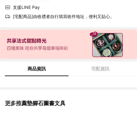
支援LINE Pay
[宅配商品]由收禮者自行填寫收件地址，便利又貼心。
商品資訊
宅配資訊
更多推薦墊腳石圖書文具
看更多