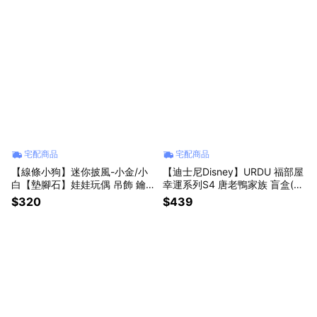
宅配商品
宅配商品
【線條小狗】迷你披風-小金/小
【迪士尼Disney】URDU 福部屋
白【墊腳石】娃娃玩偶 吊飾 鑰
幸運系列S4 唐老鴨家族 盲盒(隨
匙圈 娃衣
機出貨)(拆封不退)【墊腳石】盒
$320
$439
玩 公仔擺飾