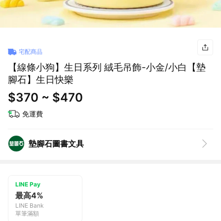
宅配商品
【線條小狗】生日系列 絨毛吊飾-小金/小白【墊
腳石】生日快樂
$370 ~ $470
免運費
墊腳石圖書文具
LINE Pay
最高4%
LINE Bank
單筆滿額