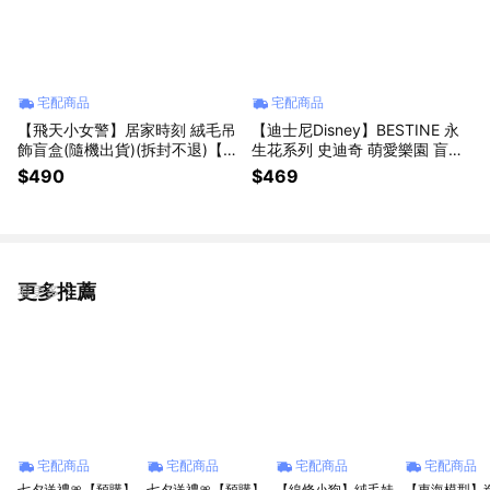
宅配商品
宅配商品
【飛天小女警】居家時刻 絨毛吊
【迪士尼Disney】BESTINE 永
飾盲盒(隨機出貨)(拆封不退)【墊
生花系列 史迪奇 萌愛樂園 盲盒
腳石】
(隨機出貨)(拆封不退)【墊腳石】
$490
$469
更多推薦
看更多
宅配商品
宅配商品
宅配商品
宅配商品
七夕送禮🎀【預購】
七夕送禮🎀【預購】
【線條小狗】絨毛娃
【東海模型】