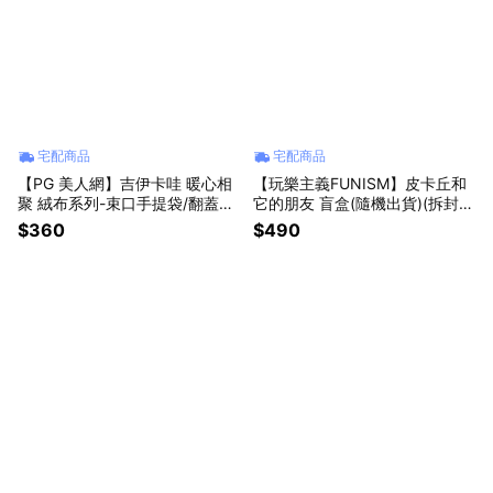
宅配商品
宅配商品
【PG 美人網】吉伊卡哇 暖心相
【玩樂主義FUNISM】皮卡丘和
聚 絨布系列-束口手提袋/翻蓋斜
它的朋友 盲盒(隨機出貨)(拆封不
背包/筆電包【墊腳石】
退)【墊腳石】精靈寶可夢
$360
$490