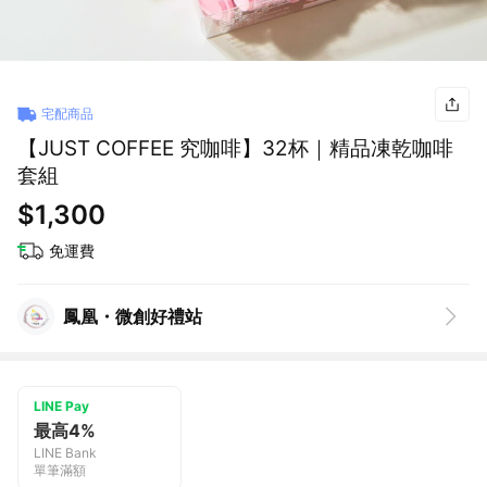
宅配商品
【JUST COFFEE 究咖啡】32杯｜精品凍乾咖啡
套組
$1,300
免運費
鳳凰・微創好禮站
LINE Pay
最高4%
LINE Bank
單筆滿額