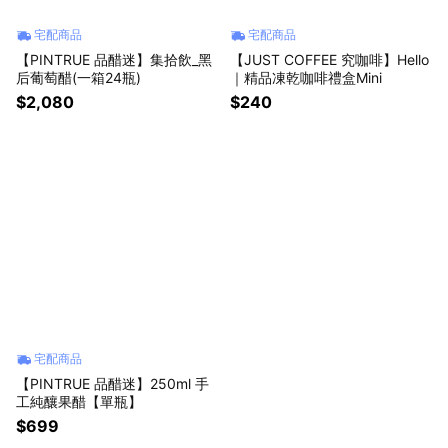
宅配商品
宅配商品
【PINTRUE 品醋迷】集拾飲_黑
【JUST COFFEE 究咖啡】Hello
后葡萄醋(一箱24瓶)
｜精品凍乾咖啡禮盒Mini
$2,080
$240
宅配商品
【PINTRUE 品醋迷】250ml 手
工純釀果醋【單瓶】
$699