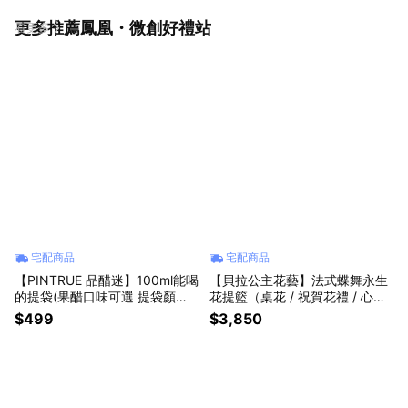
更多推薦鳳凰・微創好禮站
看更多
宅配商品
宅配商品
【PINTRUE 品醋迷】100ml能喝
【貝拉公主花藝】法式蝶舞永生
的提袋(果醋口味可選 提袋顏色
花提籃（桌花 / 祝賀花禮 / 心意
隨機出貨)探索真正的味覺高潮！
贈禮）佈置
$499
$3,850