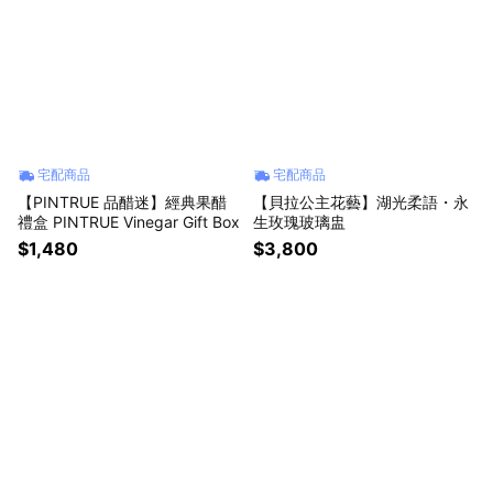
宅配商品
宅配商品
【PINTRUE 品醋迷】經典果醋
【貝拉公主花藝】湖光柔語・永
禮盒 PINTRUE Vinegar Gift Box
生玫瑰玻璃盅
$1,480
$3,800