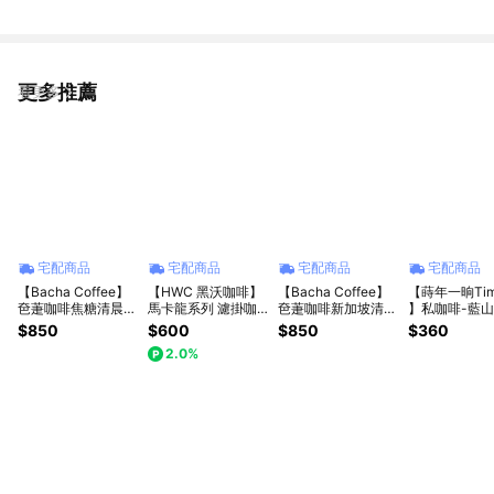
更多推薦
看更多
宅配商品
宅配商品
宅配商品
宅配商品
【Bacha Coffee】
【HWC 黑沃咖啡】
【Bacha Coffee】
【蒔年一晌Tim
夿萐咖啡焦糖清晨掛
馬卡龍系列 濾掛咖
夿萐咖啡新加坡清晨
】私咖啡-藍
耳咖啡禮盒 12袋x12
啡綜合禮盒 10gX20
掛耳咖啡禮盒 12袋
(中焙)-濾掛咖啡
$850
$600
$850
$360
克/盒
入
x12克/盒
入/盒-附禮盒袋
2.0%