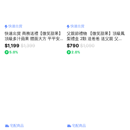
快速出貨
快速出貨
快速出貨 商務送禮【微笑甜果】
父親節禮物 【微笑甜果】頂級鳳
頂級多汁蘋果 體面大方 平平安
梨禮盒 2顆 送爸爸 送父親 父親
安 順順利利
節水果禮盒 香甜多汁 旺來好運
$1,199
$1,399
$790
$1,090
爸 願你好運旺來 快速出貨
5.0%
2.0%
宅配商品
宅配商品