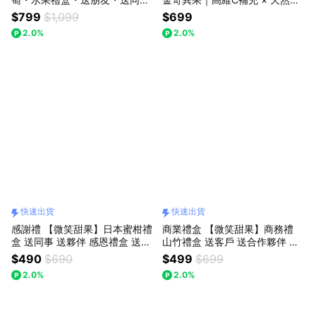
事・送健康・養顏美容・快速出
成 1箱【微笑甜果】
$799
$1,099
$699
貨
2.0%
2.0%
快速出貨
快速出貨
感謝禮 【微笑甜果】日本蜜柑禮
商業禮盒 【微笑甜果】商務禮
盒 送同事 送夥伴 感恩禮盒 送同
山竹禮盒 送客戶 送合作夥伴 水
事 皮薄無籽 日本空運 謝謝你 一
果禮盒 雪白果肉 清甜稀有 節節
$490
$690
$499
$699
路柑苦與共 快速出貨
高升 竹報平安 隔日快速出貨
2.0%
2.0%