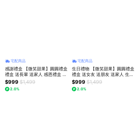
宅配商品
宅配商品
感謝禮盒 【微笑甜果】圓圓禮盒
生日禮物 【微笑甜果】圓圓禮盒
禮盒 送長輩 送家人 感恩禮盒 送
禮盒 送女友 送朋友 送家人 生日
長輩 鮮甜多汁 香氣飽滿 這份甜 ·
水果禮盒 送禮 心意禮 高CP 鮮
$999
$1,499
$999
$1,499
給你 三日冷藏出貨
甜多汁 香氣飽滿 這份甜 · 給你
2.0%
2.0%
三日冷藏出貨