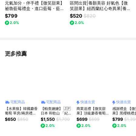
元氣加分・伴手禮【微笑甜果】
區間出貨|養顏美容 好氣色【微
祕魯藍莓禮盒・進口藍莓・藍莓
笑甜果】紐西蘭紅心奇異果|養顏
禮盒・水果禮盒・進口水果・3
美容|水果禮盒|送朋友|送同事|送
$799
$520
$820
日內出貨
健康|冷藏配送|女生|高顏值|維他
2.0%
2.0%
命C補給|紅心寵愛款
更多推薦
看更多
宅配商品
宅配商品
快速出貨
快速出貨
【水果狼】韓國麝香
【帕查嬤嬤】 🇯🇵
商業送禮【微笑甜
感謝禮盒 【微
葡萄 單房/兩房禮盒
日本 和歌山 「紀之
果】頂級麝香葡萄禮
果】黑櫻桃禮盒
水果禮盒
里」川中島 水蜜桃
盒 1串 送長官 送主
朋友 送恩人 
$650
$850
$1,550
$1,700
$699
$899
$799
$1,39
🍑｜日本水蜜桃禮盒
管 送禮 商務禮 香甜
盒 送禮 果肉紮
2.0%
2.0%
2.0%
無籽 頂級高雅 好事
郁鮮甜 好事櫻
成串 諸事順心 快速
謝有你 快速出
出貨