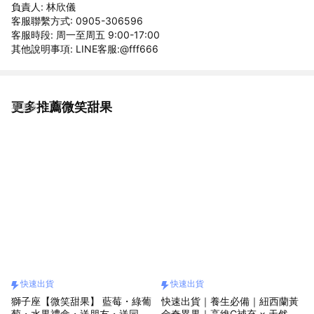
負責人: 林欣儀
客服聯繫方式: 0905-306596
客服時段: 周一至周五 9:00-17:00
其他說明事項: LINE客服:@fff666
更多推薦微笑甜果
看更多
快速出貨
快速出貨
獅子座【微笑甜果】 藍莓・綠葡
快速出貨｜養生必備｜紐西蘭黃
萄・水果禮盒・送朋友・送同
金奇異果｜高維C補充 × 天然熟