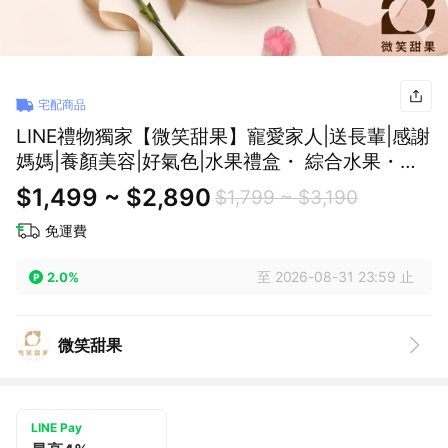
宅配商品
LINE禮物獨家【微笑甜果】寵愛家人|送長輩|感謝
媽媽|養顏美容|好氣色|水果禮盒・ 綜合水果・送
女生・送閨蜜・送同事・女友・年節禮盒
$1,499 ~ $2,890
$1,799 ~ $3,190
免運費
至 2026-08-31 23:59 止
2.0%
微笑甜果
LINE Pay