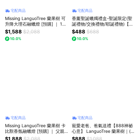
宅配商品
宅配商品
Missing LanguoTree 蘭果樹 可
香薰聖誕蠟燭禮盒-聖誕限定(聖
升降大理石融蠟燈 [預購] ｜ 131
誕禮物/交換禮物/耶誕禮物)【La
4 七夕禮物 / 情人節禮物 / 父親
nguoTree蘭果樹】
$1,588
$2,088
$488
$688
節/生日禮物
10.0%
10.0%
宅配商品
宅配商品
Missing LanguoTree 蘭果樹 卡
寵愛老爸、爸氣送禮【888神祕
比獸香氛融蠟燈 [預購] ｜ 父親
心意】 LanguoTree 蘭果樹｜(迷
節禮物 / 七夕情人節禮物 / 生日
你青古銅小夜燈/融蠟燈) 耶誕節
$1,888
$2,088
$888
$1,088