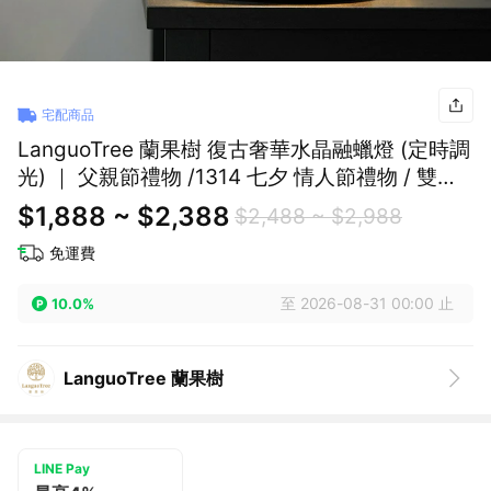
宅配商品
LanguoTree 蘭果樹 復古奢華水晶融蠟燈 (定時調
光) ｜ 父親節禮物 /1314 七夕 情人節禮物 / 雙子
座生日禮物
$1,888 ~ $2,388
$2,488 ~ $2,988
免運費
至 2026-08-31 00:00 止
10.0%
LanguoTree 蘭果樹
LINE Pay