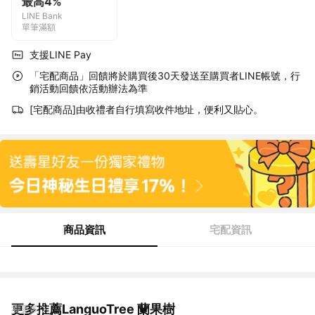
最高4%
LINE Bank
單筆滿額
支援LINE Pay
「宅配商品」回饋將於購買後30天發送至購買者LINE帳號，行
銷活動回饋依活動辦法為準
[宅配商品]由收禮者自行填寫收件地址，便利又貼心。
商品資訊
宅配資訊
更多推薦LanguoTree 蘭果樹
看更多