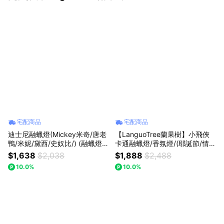
宅配商品
宅配商品
迪士尼融蠟燈(Mickey米奇/唐老
【LanguoTree蘭果樹】小飛俠
鴨/米妮/黛西/史奴比/) (融蠟燈/
卡通融蠟燈/香氛燈/(耶誕節/情人
香氛燈)（定時款調光款/(耶誕節/
節禮物/交換禮物)
$1,638
$2,038
$1,888
$2,488
情人節禮物)【LanguoTree蘭果
10.0%
10.0%
樹】