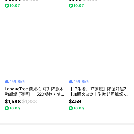
禮物
禮物/交換禮物/生日禮物)
10.0%
10.0%
宅配商品
宅配商品
LanguoTree 蘭果樹 可升降原木
【17消暑、17療癒】降溫好運7
融蠟燈 [預購] ｜ 520禮物 / 情人
【加贈火柴盒】乳酪起司蠟燭-湯
節禮物 / 雙子座生日禮物
姆貓與傑利鼠的最愛(牡羊座生日
$1,588
$1,888
$459
禮物情人節禮物交換禮物)【Lan
10.0%
10.0%
guoTree蘭果樹】