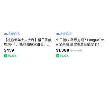
宅配商品
宅配商品
【祝你新年大吉大利】橘子香氛
生日禮物 降溫好運7 LanguoTre
蠟燭-『LINE禮物獨家組合』【L
e 蘭果樹 星空香薰融蠟燈 [預購]
anguoTree蘭果樹】
｜1314 七夕 情人節禮物 / 雙子
$459
$1,388
$1,788
座生日禮物
10.0%
10.0%