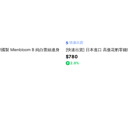
快速出貨
國製 Mienbloom B 純白蕾絲連身
[快速出貨] 日本進口 高傲花豹零錢
$780
2.0%