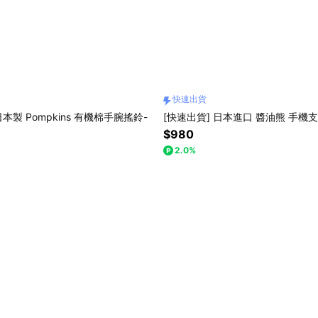
快速出貨
日本製 Pompkins 有機棉手腕搖鈴-
[快速出貨] 日本進口 醬油熊 手機
$980
2.0%