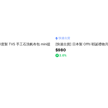
快速出貨
印度製 TVS 手工石洗帆布包 mini提
[快速出貨] 日本製 Offti 耶誕禮
$980
2.0%