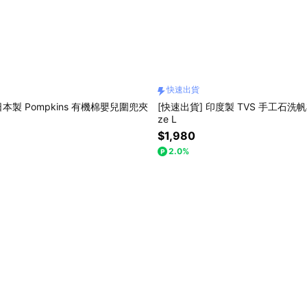
快速出貨
日本製 Pompkins 有機棉嬰兒圍兜夾
[快速出貨] 印度製 TVS 手工石洗帆布包
ze L
$1,980
2.0%