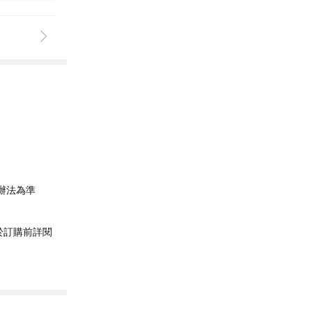
辦法為準
於訂購前詳閱