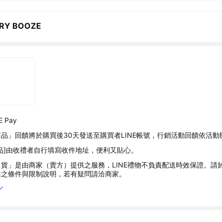
RY BOOZE
 Pay
品」回饋將於購買後30天發送至購買者LINE帳號，行銷活動回饋依活動
品]由收禮者自行填寫收件地址，便利又貼心。
貨」是由商家（賣方）提供之服務，LINE禮物不負責配送時效保證。請
述之條件與限制說明，若有疑問請洽商家。