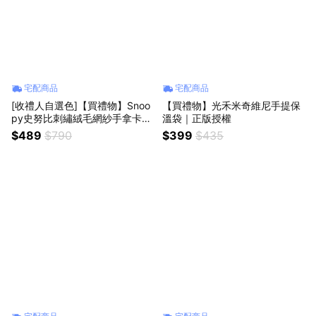
宅配商品
宅配商品
[收禮人自選色]【買禮物】Snoo
【買禮物】光禾米奇維尼手提保
py史努比刺繡絨毛網紗手拿卡夾
溫袋｜正版授權
包｜3色可選 生日禮物 生日快樂
$489
$790
$399
$435
天秤座 天蠍座 射手座 摩羯座 水
瓶座 雙魚座 牡羊座 金牛座