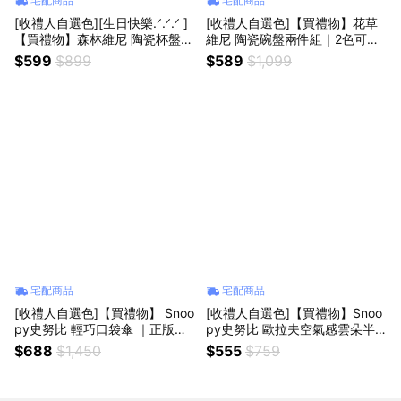
宅配商品
宅配商品
[收禮人自選色][生日快樂.ᐟ.ᐟ.ᐟ ]
[收禮人自選色]【買禮物】花草
【買禮物】森林維尼 陶瓷杯盤套
維尼 陶瓷碗盤兩件組｜2色可選
組 3色可選｜正版授權 生日禮物
生日禮物
$599
$899
$589
$1,099
巨蟹座 獅子座 處女座 天秤座 天
蠍座 射手座
宅配商品
宅配商品
[收禮人自選色]【買禮物】 Snoo
[收禮人自選色]【買禮物】Snoo
py史努比 輕巧口袋傘 ｜正版授
py史努比 歐拉夫空氣感雲朵半
權 縮骨遮 折疊傘 口袋傘 雨傘 輕
月包｜2色可選 肩背包 斜背包 雲
$688
$1,450
$555
$759
便傘 生日禮物
朵包 生日快樂 生日禮物 新年快
樂