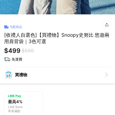
宅配商品
[收禮人自選色]【買禮物】Snoopy史努比 悠遊兩
用肩背袋｜3色可選
$499
$590
免運費
買禮物
LINE Pay
最高4%
LINE Bank
單筆滿額