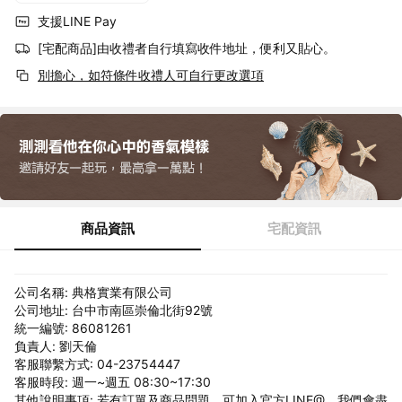
支援LINE Pay
[宅配商品]由收禮者自行填寫收件地址，便利又貼心。
別擔心，如符條件收禮人可自行更改選項
商品資訊
宅配資訊
公司名稱: 典格實業有限公司
公司地址: 台中市南區崇倫北街92號
統一編號: 86081261
負責人: 劉天倫
客服聯繫方式: 04-23754447
客服時段: 週一~週五 08:30~17:30
其他說明事項: 若有訂單及商品問題，可加入官方LINE@，我們會盡