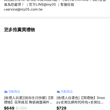
速為您處理！ ｜官方LINE@my05 ｜客服信箱
▹service@my05.com.tw
更多推薦買禮物
看更多
宅配商品
宅配商品
[收禮人自選][祝你生日快樂]【買
[收禮人自選色]【買禮物】Snoo
禮物】花草維尼 陶瓷碗盤兩件組
py史努比網布托特包+史努比手
｜2色可選 生日禮物 天秤座 天蠍
提冷飲吸管杯850ml
$649
$1,199
$729