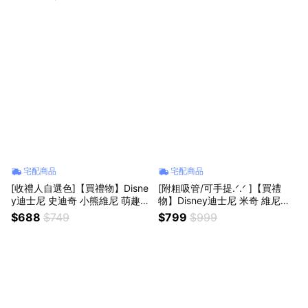
座 射手座
宅配商品
宅配商品
[收禮人自選色]【買禮物】Disne
[附粗吸管/可手提.ᐟ.ᐟ ]【買禮
y迪士尼 史迪奇 小熊維尼 萌趣造
物】Disney迪士尼 米奇 維尼吸
型吊飾面紙掛袋 +馬卡龍色隨身
管真空304不銹鋼保溫杯800ml
$688
$749
$799
$999
吸管杯｜正版授權 生日快樂 生
｜2色可選 正版授權 生日禮物 生
日禮物
日快樂