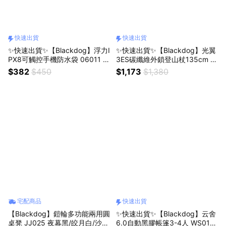
快速出貨
快速出貨
✨快速出貨✨【Blackdog】浮力I
✨快速出貨✨【Blackdog】光翼
PX8可觸控手機防水袋 06011 (3
3ES碳纖維外鎖登山杖135cm D
色/戲水/玩水/SUP/泛舟/溯溪/水
S010 單支(2色/戶外/登山/健行
$382
$450
$1,173
$1,380
上運動/海邊/父親節/母親節)
杖/北歐式健走/助行杖/徒步杖/健
行/健走)
宅配商品
快速出貨
【Blackdog】鎧輪多功能兩用圓
✨快速出貨✨【Blackdog】云舍
桌凳 JJ025 夜幕黑/皎月白/沙漠
6.0自動黑膠帳篷3-4人 WS018