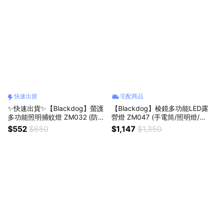
快速出貨
宅配商品
✨快速出貨✨【Blackdog】螢護
【Blackdog】棱鏡多功能LED露
多功能照明捕蚊燈 ZM032 (防
營燈 ZM047 (手電筒/照明燈/夜
蚊/電蚊拍/露營燈/滅蚊燈/手電
燈/氛圍燈/掛燈/補光燈)
$552
$650
$1,147
$1,350
筒/戶外/露營)