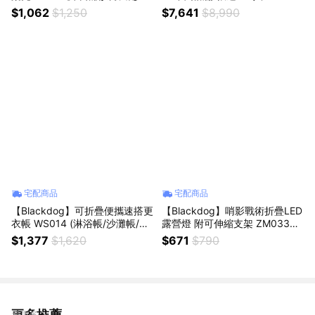
黃/松霧綠(茶几/升降桌/野餐/露
(戶外/露營/自動帳篷/速開帳/帳
$1,062
$1,250
$7,641
$8,990
營桌/家居/小桌子/椅凳/喬遷禮
篷/黑膠)
物)
宅配商品
宅配商品
【Blackdog】可折疊便攜速搭更
【Blackdog】哨影戰術折疊LED
衣帳 WS014 (淋浴帳/沙灘帳/帳
露營燈 附可伸縮支架 ZM033
篷/露營)
(手電筒/掛燈/氛圍燈/氣氛燈/派
$1,377
$1,620
$671
$790
對燈/造型燈/裝飾燈)
更多推薦
看更多