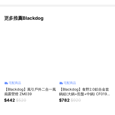
更多推薦Blackdog
看更多
宅配商品
宅配商品
【Blackdog】風引戶外二合一風
【Blackdog】食野2.0鋁合金套
扇露營燈 ZM039
鍋組(大鍋+煎盤+中鍋) CF019
(可疊加收納)(露營/野炊)
$442
$520
$782
$920