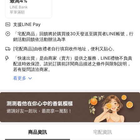
最高4%
LINE Bank
單筆滿額
支援LINE Pay
「宅配商品」回饋將於購買後30天發送至購買者LINE帳號，行
銷活動回饋依活動辦法為準
[宅配商品]由收禮者自行填寫收件地址，便利又貼心。
「快速出貨」是由商家（賣方）提供之服務，LINE禮物不負責
配送時效保證。請於訂購前詳閱商品描述之條件與限制說明，
若有疑問請洽商家。
看更多
商品資訊
宅配資訊