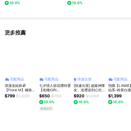
10.0%
10.0%
花束：浪漫告白推薦，讓愛在日
常中綻放 (預購)
更多推薦
看更多
宅配商品
宅配商品
快速出貨
宅配商品
浪漫送給妳🥀
七夕情人節花禮特選
[快速出貨] 超級神隊
預購【LAMI
【Floral M】極致浪
【依織IORI
友、送禮送到心坎裡
仙系-粉黃白
漫香水玫瑰花束 獅
Boutique Florist】
【920 永恆芬芳】
星黄桃霧 ·元
$799
$1,099
$650
$750
$920
$1,088
$1,399
子座生日快樂 情人
蝶夢花園禮盒 周年
Missing想念你｜美
花束 閨密 情人
10.0%
10.0%
10.0%
節花束
紀念 生日 熱銷款 全
樂蒂波波球花束(預
親節
台配送!!!
購)：可愛爆擊告白
客製刻印
禮，讓心動瞬間定格
(預購)