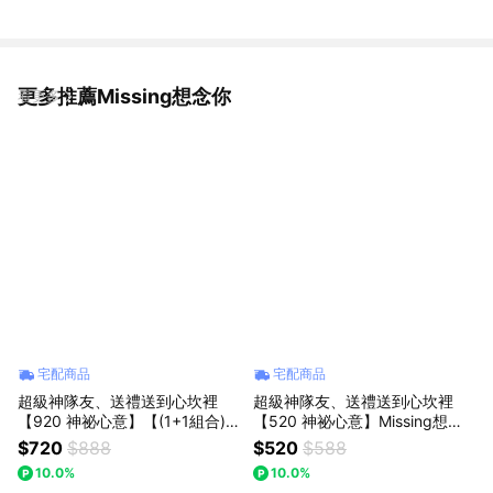
更多推薦Missing想念你
看更多
宅配商品
宅配商品
超級神隊友、送禮送到心坎裡
超級神隊友、送禮送到心坎裡
【920 神祕心意】【(1+1組合)
【520 神祕心意】Missing想念
【粉芭蕾+粉晶愛心掌心石】】
你｜(迷你口袋花束) 紫羅蘭玫瑰
$720
$888
$520
$588
Missing想念你｜小歐風玫瑰花
花束：獨一無二的浪漫，以後都
10.0%
10.0%
束：浪漫告白推薦，讓愛在日常
陪你走花路