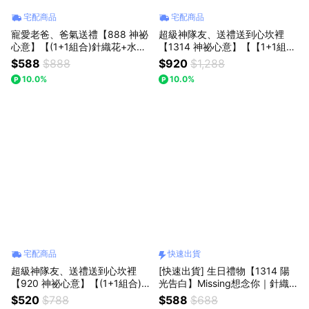
宅配商品
宅配商品
寵愛老爸、爸氣送禮【888 神祕
超級神隊友、送禮送到心坎裡
心意】【(1+1組合)針織花+水晶
【1314 神祕心意】【【1+1組合
熊】｜【Missing想念你】｜藍
(玫瑰花束+草莓熊玩偶】】【Mi
$588
$888
$920
$1,288
色勿忘我針織花+水晶熊 : 七夕
ssing想念你】粉玫瑰芭蕾花束｜
10.0%
10.0%
情人節/父親節(預購)
你就是陽光！七夕情人節禮物/情
人節花束/生日禮物/
宅配商品
快速出貨
超級神隊友、送禮送到心坎裡
[快速出貨] 生日禮物【1314 陽
【920 神祕心意】【(1+1組合)
光告白】Missing想念你｜針織
【粉迷你花束+粉晶愛心掌心
向日葵擺件：妳是我的小太陽，
$520
$788
$588
$688
石】Missing想念你｜迷你口袋
讓溫暖充滿每個角落