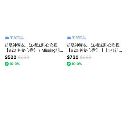
宅配商品
宅配商品
超級神隊友、送禮送到心坎裡
超級神隊友、送禮送到心坎裡
【920 神祕心意】 / Missing想
【920 神祕心意】【【1+1組合
念你｜(迷你口袋花束)園碎冰藍
(小歐風花束+草莓熊玩偶】】Mi
$520
$688
$720
$988
玫瑰/水晶擺件 (預購)：父親節/
ssing Missing想念你｜小歐風手
10.0%
10.0%
生日禮物/七夕情人節
捧花束(預購)生日禮物