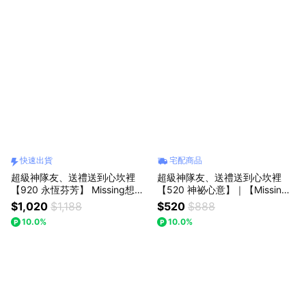
中綻放 (預購)
快速出貨
宅配商品
超級神隊友、送禮送到心坎裡
超級神隊友、送禮送到心坎裡
【920 永恆芬芳】 Missing想念
【520 神祕心意】｜【Missing
你｜玲娜貝兒花束(預購)：(預購)
想念你】｜針織 幸運草/仙人掌/
$1,020
$1,188
$520
$888
玲蘭/：手作的恆久祝福 七夕情
10.0%
10.0%
人節/父親節(預購)