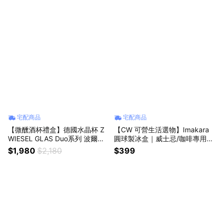
親節｜中元節
｜禮盒｜父親節｜中元節
宅配商品
宅配商品
【微醺酒杯禮盒】德國水晶杯 Z
【CW 可營生活選物】Imakara
WIESEL GLAS Duo系列 波爾多
圓球製冰盒｜威士忌/咖啡專用大
手工紅酒杯 729ml 單入禮盒 原
冰球｜獅子座生日快樂｜生日禮
$1,980
$2,180
$399
廠禮盒+提袋｜獅子座生日快樂
物｜送禮｜禮盒｜父親節｜中元
｜生日禮物｜送禮｜禮盒｜父親
節
節｜中元節