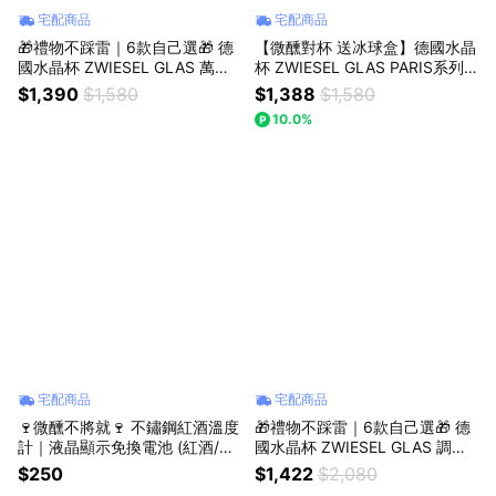
宅配商品
宅配商品
🎁禮物不踩雷｜6款自己選🎁 德
【微醺對杯 送冰球盒】德國水晶
國水晶杯 ZWIESEL GLAS 萬用
杯 ZWIESEL GLAS PARIS系列
水晶杯 2入禮盒 原廠禮盒+提袋
威士忌杯 400ml 2入禮盒 原廠禮
$1,390
$1,580
$1,388
$1,580
｜獅子座生日快樂｜生日禮物｜
盒+提袋｜獅子座生日快樂｜生
10.0%
送禮｜禮盒｜父親節｜中元節
日禮物｜送禮｜禮盒｜父親節｜
中元節
宅配商品
宅配商品
🍷微醺不將就🍷 不鏽鋼紅酒溫度
🎁禮物不踩雷｜6款自己選🎁 德
計｜液晶顯示免換電池 (紅酒/白
國水晶杯 ZWIESEL GLAS 調酒
酒/氣泡酒適用)｜獅子座生日快
杯 2入禮盒 原廠禮盒+提袋｜獅
$250
$1,422
$2,080
樂｜生日禮物｜送禮｜禮盒｜父
子座生日快樂｜生日禮物｜送禮