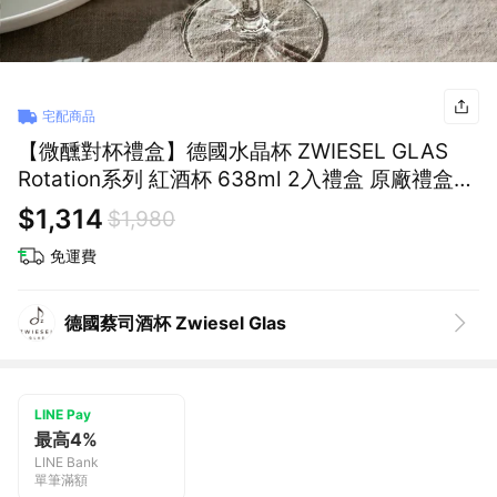
宅配商品
【微醺對杯禮盒】德國水晶杯 ZWIESEL GLAS
Rotation系列 紅酒杯 638ml 2入禮盒 原廠禮盒
+提袋｜獅子座生日快樂｜生日禮物｜送禮｜禮盒
$1,314
$1,980
｜父親節｜中元節
免運費
德國蔡司酒杯 Zwiesel Glas
LINE Pay
最高4%
LINE Bank
單筆滿額