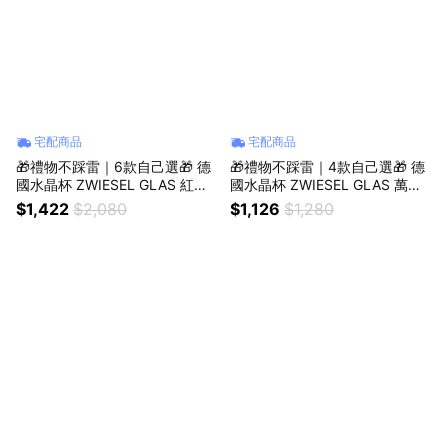
宅配商品
宅配商品
🎁禮物不踩雷｜6款自己選🎁 德
🎁禮物不踩雷｜4款自己選🎁 德
國水晶杯 ZWIESEL GLAS 紅白
國水晶杯 ZWIESEL GLAS 萬用
酒杯 2入禮盒 原廠禮盒+提袋｜
水晶酒杯 2入禮盒 原廠禮盒+提
$1,422
$2,080
$1,126
$1,280
獅子座生日快樂｜生日禮物｜送
袋｜獅子座生日快樂｜生日禮物
禮｜禮盒｜父親節｜中元節
｜送禮｜禮盒｜父親節｜中元節