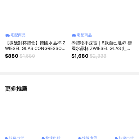
宅配商品
宅配商品
【微醺對杯禮盒】德國水晶杯 Z
🎁禮物不踩雷｜8款自己選🎁 德
WIESEL GLAS CONGRESSO系
國水晶杯 ZWIESEL GLAS 紅白
列 波爾多紅酒杯 621ml 2入禮盒
酒杯 2入禮盒 原廠禮盒+提袋｜
$880
$1,680
$1,680
$2,338
原廠禮盒+提袋｜獅子座生日快
獅子座生日快樂｜生日禮物｜送
樂｜生日禮物｜送禮｜禮盒｜父
禮｜禮盒｜父親節｜中元節
親節｜中元節
更多推薦
看更多
快速出貨
快速出貨
快速出貨
快速出貨