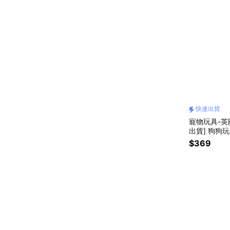
快速出貨
寵物玩具-英國
出貨] 狗狗
犬中小型犬適
$369