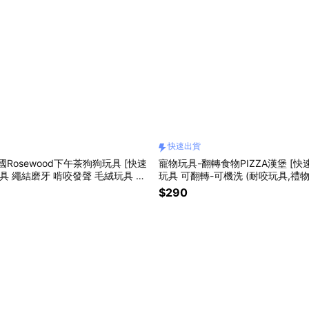
快速出貨
Rosewood下午茶狗狗玩具 [快速
寵物玩具-翻轉食物PIZZA漢堡 [快速出貨] 藏食
玩具 繩結磨牙 啃咬發聲 毛絨玩具 幼
玩具 可翻轉-可機洗 (耐咬玩具,禮物
用 寵物玩具 狗玩具推薦
聲玩具,貓狗玩具,狗狗玩具)
$290