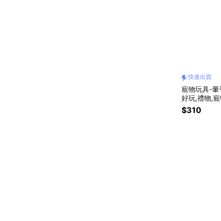
快速出貨
寵物玩具-暈
好玩,禮物,
具)
$310