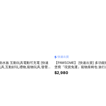
快速出貨
水族 互動玩具電動可充電 [快速
【PAWSOME】 [快速出貨] 多功
玩具,互動好玩,禮物,寵物玩具,發聲玩
堡窩『現貨免運』寵物座椅包 旅行/
,狗狗玩具)
窩包辦 3WAY寵物安全椅/寵物汽座
$2,980