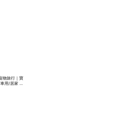
能寵物旅行｜寶
車用/居家 一