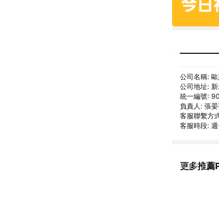
公司名稱: 
公司地址: 
統一編號: 90
負責人: 張
客服聯繫方式: 
客服時段: 週一
更多推薦P
看更多