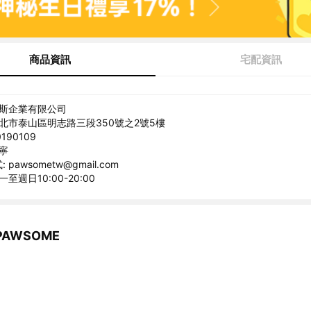
商品資訊
宅配資訊
歐斯企業有限公司
新北市泰山區明志路三段350號之2號5樓
190109
晏寧
pawsometw@gmail.com
至週日10:00-20:00
AWSOME