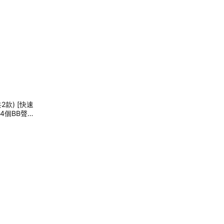
款) [快速
含4個BB聲小
玩具 狗玩具推