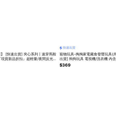
快速出貨
E】 [快速出貨] 夾心系列丨速穿馬鞍
寵物玩具-掏掏家電藏食發聲玩具(共2
現貨新品折扣』超輕量/夜間反光/
出貨] 狗狗玩具 電視機/洗衣機 內
寵物牽繩/狗牽繩/狗項圈
玩具 藏食互動玩具 解悶益智 寵物
$369
薦