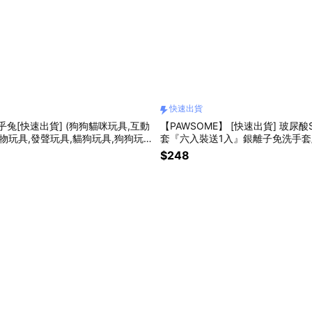
快速出貨
乎兔[快速出貨] (狗狗貓咪玩具,互動
【PAWSOME】 [快速出貨] 玻尿
寵物玩具,發聲玩具,貓狗玩具,狗狗玩
套『六入裝送1入』銀離子免洗手套
套/全身清潔/外出必備/寵物免洗澡
$248