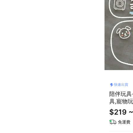
快速出貨
陪伴玩具-萌織夥伴 [快速出貨] 
具,寵物
$219 
免運費