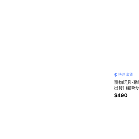
快速出貨
寵物玩具-動動
出貨] (貓咪
具,貓狗玩具
$490