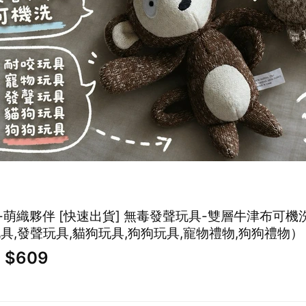
無毒發聲玩具-雙層牛津布可機洗 (耐咬玩
玩具,發聲玩具,貓狗玩具,狗狗玩具,寵物禮物,狗狗禮物）
~ $609