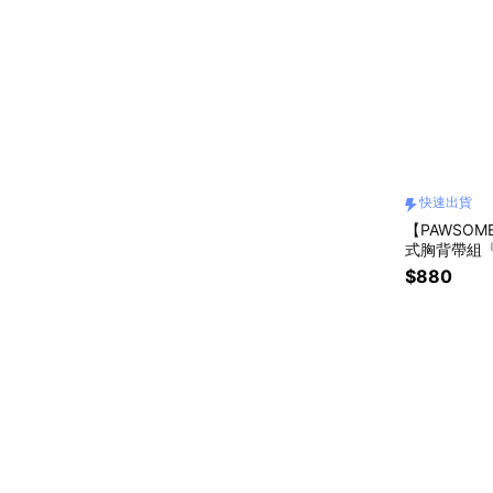
快速出貨
【PAWSOM
式胸背帶組『
彈力防暴衝/
$880